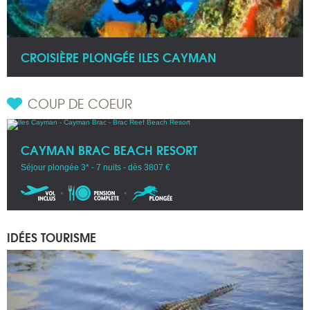
CROISIÈRE PLONGÉE ILES CAYMAN
COUP DE COEUR
CAYMAN BRAC BEACH RESORT
Séjour plongée 3* - 7 nuits - dès 3807 €
IDÉES TOURISME