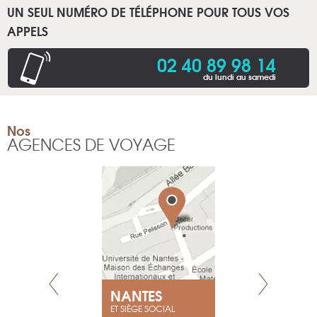
UN SEUL NUMÉRO DE TÉLÉPHONE POUR TOUS VOS
APPELS
02 40 89 98 14
du lundi au samedi
Nos
AGENCES DE VOYAGE
NEUVE
NANTES
GENÈV
ET SIÈGE SOCIAL