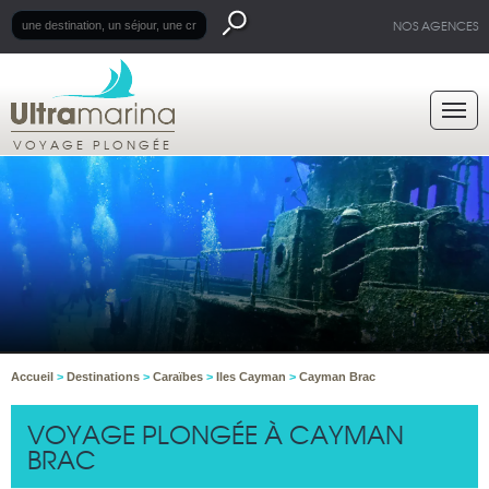
NOS AGENCES
VOYAGE PLONGÉE
Accueil
>
Destinations
>
Caraïbes
>
Iles Cayman
>
Cayman Brac
VOYAGE PLONGÉE À CAYMAN
BRAC