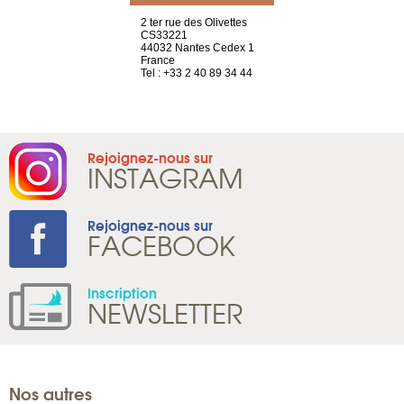
a-shop
2 ter rue des Olivettes
rue de Montc
el, 106
CS33221
1207 Genèv
neuve
44032 Nantes Cedex 1
Suisse
France
Tel : +41 22 
1 965 65 00
Tel : +33 2 40 89 34 44
Rejoignez-nous sur
INSTAGRAM
Rejoignez-nous sur
FACEBOOK
Inscription
NEWSLETTER
Nos autres