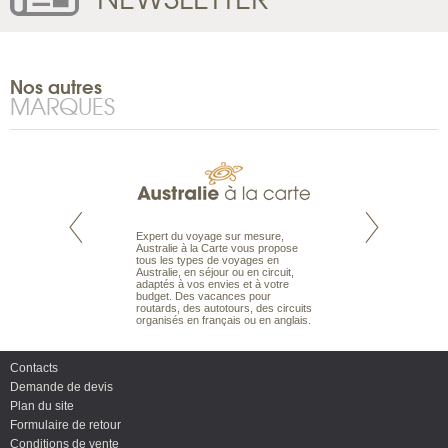
Nos autres
MARQUES
te est le spécialiste
Expert du voyage sur mesure,
Parce qu’ils sont
 le Pacifique.
Australie à la Carte vous propose
passionnés d’anim
bout du monde, en
tous les types de voyages en
sauvage, l’équipe d
sière, pour
Australie, en séjour ou en circuit,
carte comprend vos
ples et des îles
adaptés à vos envies et à votre
à votre service so
prenants, en hôtels
budget. Des vacances pour
voyage à la carte 
dans des pensions
routards, des autotours, des circuits
bâtir un safari à l
organisés en français ou en anglais.
envies.
Contacts
Demande de devis
Plan du site
Formulaire de retour
Conditions de vente