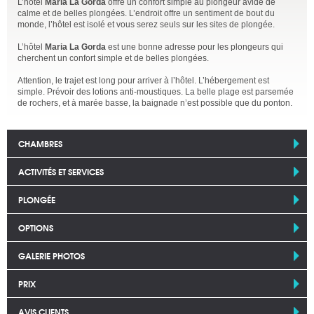
L’hôtel
Maria La Gorda
offre un confort simple au plongeur avide de
calme et de belles plongées. L’endroit offre un sentiment de bout du
monde, l’hôtel est isolé et vous serez seuls sur les sites de plongée.
L’hôtel
Maria La Gorda
est une bonne adresse pour les plongeurs qui
cherchent un confort simple et de belles plongées.
Attention, le trajet est long pour arriver à l’hôtel. L’hébergement est
simple. Prévoir des lotions anti-moustiques. La belle plage est parsemée
de rochers, et à marée basse, la baignade n’est possible que du ponton.
CHAMBRES
ACTIVITÉS ET SERVICES
PLONGÉE
OPTIONS
GALERIE PHOTOS
PRIX
AVIS CLIENTS