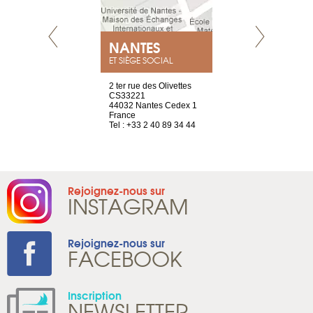
NEUVE
NANTES
GENÈV
ET SIÈGE SOCIAL
a-shop
2 ter rue des Olivettes
rue de Montc
el, 106
CS33221
1207 Genèv
neuve
44032 Nantes Cedex 1
Suisse
France
Tel : +41 22 
1 965 65 00
Tel : +33 2 40 89 34 44
Rejoignez-nous sur
INSTAGRAM
Rejoignez-nous sur
FACEBOOK
Inscription
NEWSLETTER