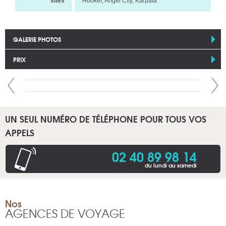
sites
Hooker, Angel City, Karpata
GALERIE PHOTOS
PRIX
UN SEUL NUMÉRO DE TÉLÉPHONE POUR TOUS VOS
APPELS
02 40 89 98 14
du lundi au samedi
Nos
AGENCES DE VOYAGE