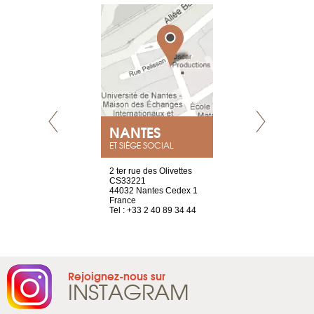
NEUVE
NANTES
GENÈV
ET SIÈGE SOCIAL
a-shop
2 ter rue des Olivettes
rue de Montc
el, 106
CS33221
1207 Genèv
neuve
44032 Nantes Cedex 1
Suisse
France
Tel : +41 22 
1 965 65 00
Tel : +33 2 40 89 34 44
Rejoignez-nous sur
INSTAGRAM