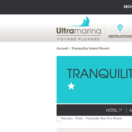
REC
DESTINATIONS
VOYAGE PLONGÉE
Accueil
>
Tranquility Island Resort
TRANQUILI
HÔTEL 1*
M