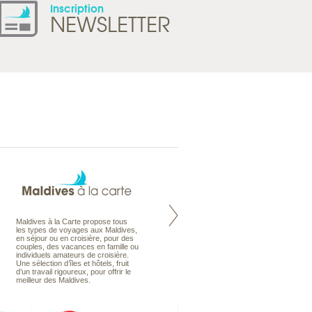
Inscription
NEWSLETTER
Maldives à la Carte propose tous
Notre site Odyssee est un portail
les types de voyages aux Maldives,
qui regroupe l’ensemble de nos
en séjour ou en croisière, pour des
offres de voyages. Vous trouverez
couples, des vacances en famille ou
une carte interactive, la gestion des
individuels amateurs de croisière.
listes de mariage et voyages de
Une sélection d’îles et hôtels, fruit
noces. Vous pourrez aussi vous
d’un travail rigoureux, pour offrir le
abonnez à nos Newsletters.
meilleur des Maldives.