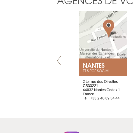
AGENCES DE V
VILLENEUVE
NANTES
ET SIÈGE SOCIAL
Chez Scuba-shop
2 ter rue des Olivettes
Route d’Arvel, 106
CS33221
1844 Villeneuve
44032 Nantes Cedex 1
Suisse
France
Tel : +41 21 965 65 00
Tel : +33 2 40 89 34 44