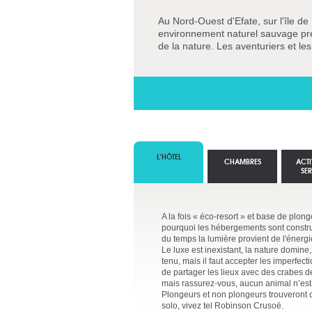
Au Nord-Ouest d'Efate, sur l'île de
environnement naturel sauvage prés
de la nature. Les aventuriers et l
L’HÔTEL
CHAMBRES
ACTI
SE
A la fois « éco-resort » et base de plon
pourquoi les hébergements sont construit
du temps la lumière provient de l'énergi
Le luxe est inexistant, la nature domine,
tenu, mais il faut accepter les imperfecti
de partager les lieux avec des crabes d
mais rassurez-vous, aucun animal n’es
Plongeurs et non plongeurs trouveront 
solo, vivez tel Robinson Crusoë.