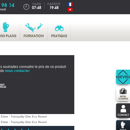
 98 14
PARIS
PAPEETE
07:48
19:48
medi
NS PLANS
FORMATION
PRATIQUE
s souhaitez connaitre le prix de ce produit
 de
nous contacter