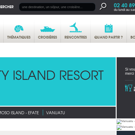
02 40 89
HERCHER
du lundi au sa
THÉMATIQUES
CROISIÈRES
RENCONTRES
QUAND PARTIR ?
BO
TY ISLAND RESORT
Si vou
merci
OSO ISLAND - EFATE
VANUATU