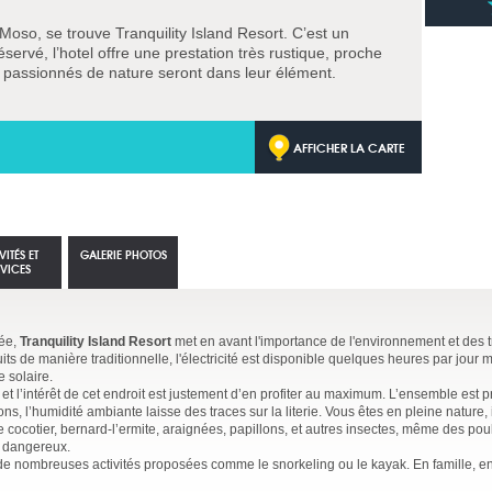
 Moso, se trouve Tranquility Island Resort. C’est un
ervé, l’hotel offre une prestation très rustique, proche
es passionnés de nature seront dans leur élément.
AFFICHER LA CARTE
VITÉS ET
GALERIE PHOTOS
RVICES
gée,
Tranquility Island Resort
met en avant l'importance de l'environnement et des tr
s de manière traditionnelle, l'électricité est disponible quelques heures par jour m
e solaire.
 et l’intérêt de cet endroit est justement d’en profiter au maximum. L’ensemble est p
ons, l’humidité ambiante laisse des traces sur la literie. Vous êtes en pleine nature, 
e cocotier, bernard-l’ermite, araignées, papillons, et autres insectes, même des po
t dangereux.
de nombreuses activités proposées comme le snorkeling ou le kayak. En famille, e