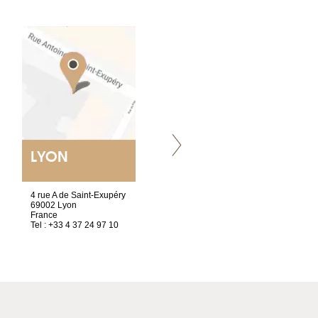
LYON
VILLENEUVE
4 rue A de Saint-Exupéry
Chez Scuba-shop
69002 Lyon
Route d’Arvel, 106
France
1844 Villeneuve
Tel : +33 4 37 24 97 10
Suisse
Tel : +41 21 965 65 00