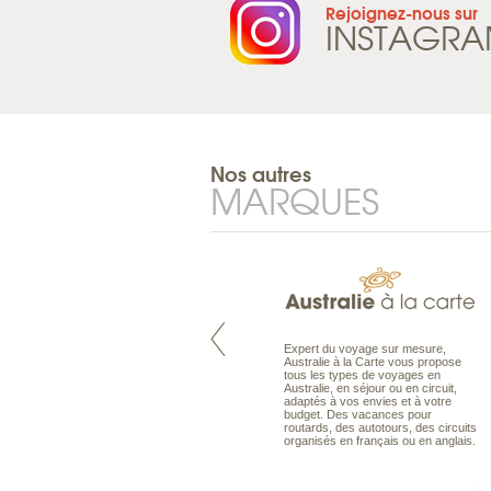
Rejoignez-nous sur
INSTAGR
Nos autres
MARQUES
Pacifique à la carte est le spécialiste
Expert du voyage sur mesure,
des voyages dans le Pacifique.
Australie à la Carte vous propose
Partez à l’autre bout du monde, en
tous les types de voyages en
séjour ou en croisière, pour
Australie, en séjour ou en circuit,
découvrir des peuples et des îles
adaptés à vos envies et à votre
toujours plus surprenants, en hôtels
budget. Des vacances pour
de luxe, comme dans des pensions
routards, des autotours, des circuits
de charme.
organisés en français ou en anglais.