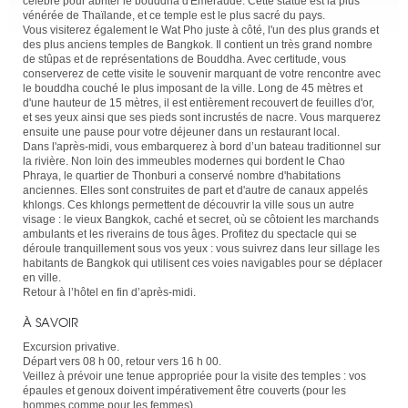
célèbre pour abriter le bouddha d'Émeraude. Cette statue est la plus
vénérée de Thaïlande, et ce temple est le plus sacré du pays.
Vous visiterez également le Wat Pho juste à côté, l'un des plus grands et
des plus anciens temples de Bangkok. Il contient un très grand nombre
de stûpas et de représentations de Bouddha. Avec certitude, vous
conserverez de cette visite le souvenir marquant de votre rencontre avec
le bouddha couché le plus imposant de la ville. Long de 45 mètres et
d'une hauteur de 15 mètres, il est entièrement recouvert de feuilles d'or,
et ses yeux ainsi que ses pieds sont incrustés de nacre. Vous marquerez
ensuite une pause pour votre déjeuner dans un restaurant local.
Dans l'après-midi, vous embarquerez à bord d’un bateau traditionnel sur
la rivière. Non loin des immeubles modernes qui bordent le Chao
Phraya, le quartier de Thonburi a conservé nombre d'habitations
anciennes. Elles sont construites de part et d'autre de canaux appelés
khlongs. Ces khlongs permettent de découvrir la ville sous un autre
visage : le vieux Bangkok, caché et secret, où se côtoient les marchands
ambulants et les riverains de tous âges. Profitez du spectacle qui se
déroule tranquillement sous vos yeux : vous suivrez dans leur sillage les
habitants de Bangkok qui utilisent ces voies navigables pour se déplacer
en ville.
Retour à l’hôtel en fin d’après-midi.
À SAVOIR
Excursion privative.
Départ vers 08 h 00, retour vers 16 h 00.
Veillez à prévoir une tenue appropriée pour la visite des temples : vos
épaules et genoux doivent impérativement être couverts (pour les
hommes comme pour les femmes).