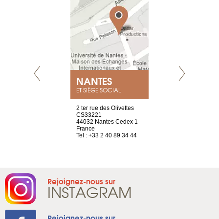
NEUVE
NANTES
GENÈV
ET SIÈGE SOCIAL
a-shop
2 ter rue des Olivettes
rue de Montc
el, 106
CS33221
1207 Genèv
neuve
44032 Nantes Cedex 1
Suisse
France
Tel : +41 22 
1 965 65 00
Tel : +33 2 40 89 34 44
Rejoignez-nous sur
INSTAGRAM
Rejoignez-nous sur