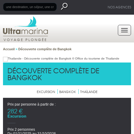
NOS AGENCES
VOYAGE PLONGÉE
Accueil
>
Découverte complète de Bangkok
DÉCOUVERTE COMPLÈTE DE
BANGKOK
EXCURSION
BANGKOK
THAÏLANDE
Prix par personne à partir de :
282 €
Excursion
Prix 2 personnes
Du 01/11/2025 au 31/10/2026