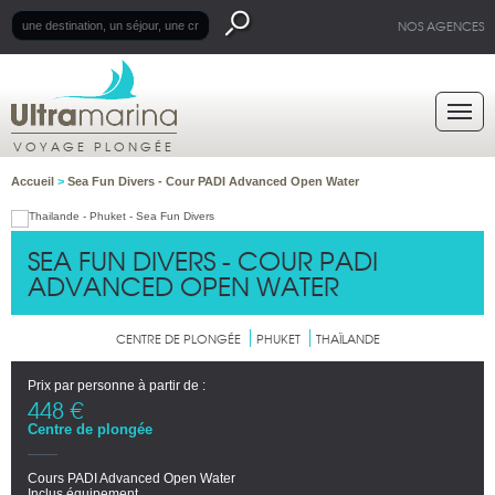
NOS AGENCES
VOYAGE PLONGÉE
Accueil
>
Sea Fun Divers - Cour PADI Advanced Open Water
SEA FUN DIVERS - COUR PADI
ADVANCED OPEN WATER
CENTRE DE PLONGÉE
PHUKET
THAÏLANDE
Prix par personne à partir de :
448 €
Centre de plongée
Cours PADI Advanced Open Water
Inclus équipement