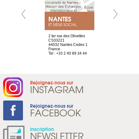
NEUVE
NANTES
GENÈV
ET SIÈGE SOCIAL
a-shop
2 ter rue des Olivettes
rue de Montc
el, 106
CS33221
1207 Genèv
neuve
44032 Nantes Cedex 1
Suisse
France
Tel : +41 22 
1 965 65 00
Tel : +33 2 40 89 34 44
Rejoignez-nous sur
INSTAGRAM
Rejoignez-nous sur
FACEBOOK
Inscription
NEWSLETTER