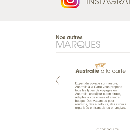
INSTAGR
Nos autres
MARQUES
Pacifique à la carte est le spécialiste
Expert du voyage sur mesure,
des voyages dans le Pacifique.
Australie à la Carte vous propose
Partez à l’autre bout du monde, en
tous les types de voyages en
séjour ou en croisière, pour
Australie, en séjour ou en circuit,
découvrir des peuples et des îles
adaptés à vos envies et à votre
toujours plus surprenants, en hôtels
budget. Des vacances pour
de luxe, comme dans des pensions
routards, des autotours, des circuits
de charme.
organisés en français ou en anglais.
CERTIFICATS