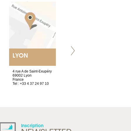
LYON
VILLENEUVE
4 rue A de Saint-Exupéry
Chez Scuba-shop
69002 Lyon
Route d’Arvel, 106
France
1844 Villeneuve
Tel : +33 4 37 24 97 10
Suisse
Tel : +41 21 965 65 00
Inscription