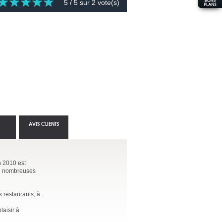
5
/ 5 sur
2
vote(s)
AVIS CLIENTS
n 2010 est
 de nombreuses
x restaurants, à
laisir à