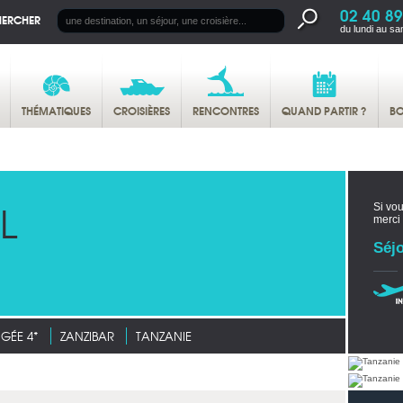
02 40 89
HERCHER
du lundi au sa
THÉMATIQUES
CROISIÈRES
RENCONTRES
QUAND PARTIR ?
BO
L
Si vou
merci
Séjo
GÉE 4*
ZANZIBAR
TANZANIE