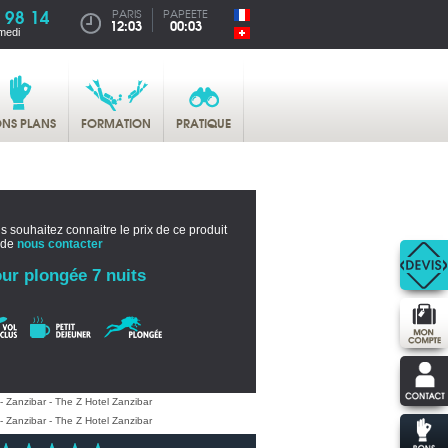
 98 14
PARIS
PAPEETE
12:03
00:03
medi
NS PLANS
FORMATION
PRATIQUE
s souhaitez connaitre le prix de ce produit
 de
nous contacter
ur plongée 7 nuits