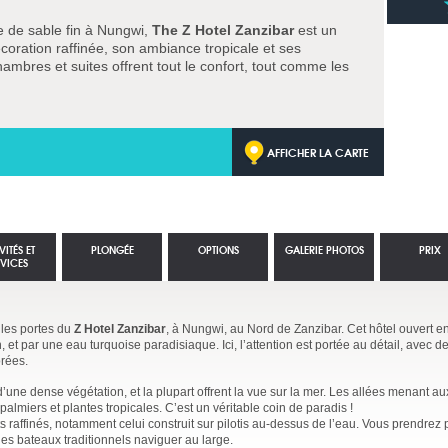
ge de sable fin à Nungwi,
The Z Hotel Zanzibar
est un
coration raffinée, son ambiance tropicale et ses
ambres et suites offrent tout le confort, tout comme les
AFFICHER LA CARTE
VITÉS ET
PLONGÉE
OPTIONS
GALERIE PHOTOS
PRIX
RVICES
 les portes du
Z Hotel Zanzibar
, à Nungwi, au Nord de Zanzibar. Cet hôtel ouvert e
 et par une eau turquoise paradisiaque. Ici, l’attention est portée au détail, avec
orées.
une dense végétation, et la plupart offrent la vue sur la mer. Les allées menant au
palmiers et plantes tropicales. C’est un véritable coin de paradis !
raffinés, notamment celui construit sur pilotis au-dessus de l’eau. Vous prendrez p
les bateaux traditionnels naviguer au large.