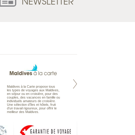
NEWSLETTER
Maldives à la Carte propose tous
Notre site Odyssee est un portail
les types de voyages aux Maldives,
qui regroupe l’ensemble de nos
en séjour ou en croisière, pour des
offres de voyages. Vous trouverez
couples, des vacances en famille ou
une carte interactive, la gestion des
individuels amateurs de croisière.
listes de mariage et voyages de
Une sélection d’îles et hôtels, fruit
noces. Vous pourrez aussi vous
d’un travail rigoureux, pour offrir le
abonnez à nos Newsletters.
meilleur des Maldives.