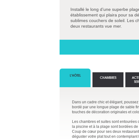
Installé le long d’une superbe pla
établissement qui plaira pour sa dé
sublimes couchers de soleil. Les ch
deux restaurants vue mer.
L’HÔTEL
CHAMBRES
ACTI
SE
Dans un cadre chic et élégant, poussez
bordé par une longue plage de sable fin,
touches de décoration originales et col
Les chambres et suites sont entourées d’
la piscine et à la plage sont bordées de 
Coup de cœur pour ses deux restaurants 
déguster votre plat tout en contemplant 