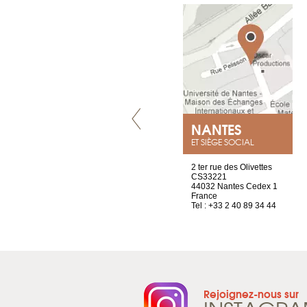
VILLENEUVE
NANTES
ET SIÈGE SOCIAL
Chez Scuba-shop
2 ter rue des Olivettes
Route d’Arvel, 106
CS33221
1844 Villeneuve
44032 Nantes Cedex 1
Suisse
France
Tel : +41 21 965 65 00
Tel : +33 2 40 89 34 44
Rejoignez-nous sur