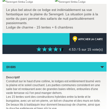
Le plus bel atout de ce lodge est indéniablement sa vue
fantastique sur la plaine du Serengeti. La situation juste à la
sortie du parc permet des safaris de nuit particulièrement
passionnants.
Lodge de charme - 15 tentes + 6 chambres
AFFICHER LA CARTE
4.53
/ 5 sur
15
vote(s)
DIVERS
Descriptif
Construit sur le haut d'une colline, le lodges est entièrement tourné vers
la plaine et le soleil couchant. Les parties communes consistent en une
salle bar et restaurant avec de grandes baies vitrées, entourées d'une
vaste terrasse où l'on peut manger dehors.
Les 15 tentes sont des constructions hybrides entre la tente et le
bungalow, avec un sol en pierre, un toit en chaume et des murs en toile.
De beaux lits à baldaquin leur donnent beaucoup de charme, ainsi que
la douche extérieure et bien sûr la vue.