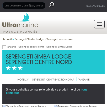
NOS AGENCES
VOYAGE PLONGÉE
Accueil
>
Serengeti Simba Lodge - Serengeti centre nord
SERENGETI SIMBA LODGE -
SERENGETI CENTRE NORD
HÔTEL 3*
SERENGETI CENTRE-NORD IKOMA
TANZANIE
Si vous souhaitez connaitre le prix de ce produit merci de
nous
contacter