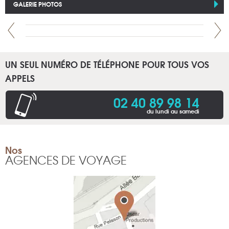
GALERIE PHOTOS
UN SEUL NUMÉRO DE TÉLÉPHONE POUR TOUS VOS
APPELS
02 40 89 98 14
du lundi au samedi
Nos
AGENCES DE VOYAGE