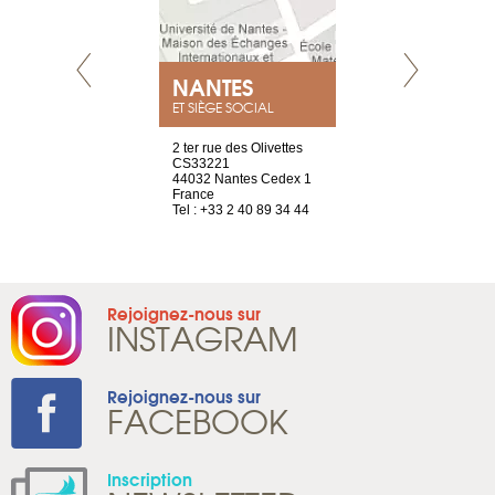
NEUVE
NANTES
GENÈV
ET SIÈGE SOCIAL
a-shop
2 ter rue des Olivettes
rue de Montc
el, 106
CS33221
1207 Genèv
neuve
44032 Nantes Cedex 1
Suisse
France
Tel : +41 22 
1 965 65 00
Tel : +33 2 40 89 34 44
Rejoignez-nous sur
INSTAGRAM
Rejoignez-nous sur
FACEBOOK
Inscription