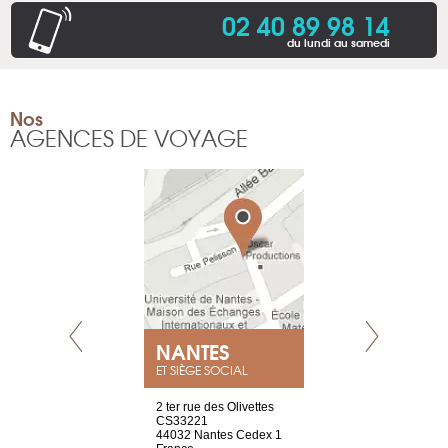
02 40 89 98 14
du lundi au samedi
Nos
AGENCES DE VOYAGE
NEUVE
NANTES
GENÈV
ET SIÈGE SOCIAL
a-shop
2 ter rue des Olivettes
rue de Montc
el, 106
CS33221
1207 Genèv
neuve
44032 Nantes Cedex 1
Suisse