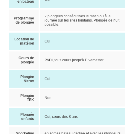
en bateau
2 plongées consécutives le matin ou à la
Programme
journée sur les sites lointains. Plongée de nuit
de plongée
possible.
Location de
Oui
matériel
Cours de
PADI, tous cours jusqu’à Divemaster
plongée
Plongée
Oui
Nitrox
Plongée
Non
TEK
Plongée
Oui, cours dès 8 ans
enfants
Snorkeling
en sorties bateau dédiée et avec les plongeurs