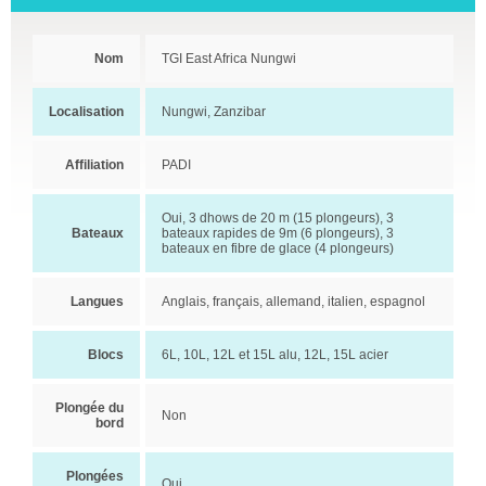
Nom
TGI East Africa Nungwi
Localisation
Nungwi, Zanzibar
Affiliation
PADI
Oui, 3 dhows de 20 m (15 plongeurs), 3
Bateaux
bateaux rapides de 9m (6 plongeurs), 3
bateaux en fibre de glace (4 plongeurs)
Langues
Anglais, français, allemand, italien, espagnol
Blocs
6L, 10L, 12L et 15L alu, 12L, 15L acier
Plongée du
Non
bord
Plongées
Oui