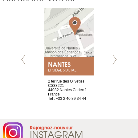
NEUVE
NANTES
GENÈV
ET SIÈGE SOCIAL
a-shop
2 ter rue des Olivettes
rue de Montc
el, 106
CS33221
1207 Genèv
neuve
44032 Nantes Cedex 1
Suisse
France
Tel : +41 22 
1 965 65 00
Tel : +33 2 40 89 34 44
Rejoignez-nous sur
INSTAGRAM