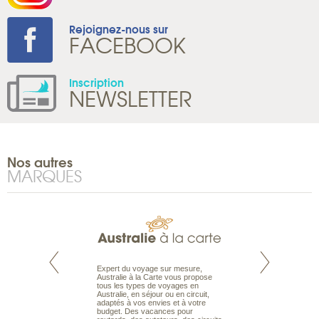
Rejoignez-nous sur
FACEBOOK
Inscription
NEWSLETTER
Nos autres
MARQUES
te est le spécialiste
Expert du voyage sur mesure,
Parce qu’ils sont
 le Pacifique.
Australie à la Carte vous propose
passionnés d’anim
bout du monde, en
tous les types de voyages en
sauvage, l’équipe d
sière, pour
Australie, en séjour ou en circuit,
carte comprend vos
ples et des îles
adaptés à vos envies et à votre
à votre service so
prenants, en hôtels
budget. Des vacances pour
voyage à la carte 
dans des pensions