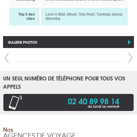
Top 5 des
Leon’s Wall, Misoli, Toto Reef, Tumbatu Island,
sites
Mnemba
GALERIE PHOTOS
UN SEUL NUMÉRO DE TÉLÉPHONE POUR TOUS VOS
APPELS
02 40 89 98 14
du lundi au samedi
Nos
AGENCES DE VOYAGE