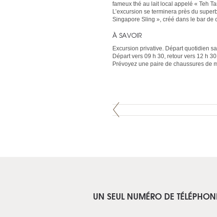
fameux thé au lait local appelé « Teh Tar
L’excursion se terminera près du superbe 
Singapore Sling », créé dans le bar de
À SAVOIR
Excursion privative. Départ quotidien sau
Départ vers 09 h 30, retour vers 12 h 30
Prévoyez une paire de chaussures de m
UN SEUL NUMÉRO DE TÉLÉPHON