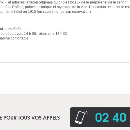
ik », et admirez la façon originale qu’ont les locaux de le préparer et de le servir.
hôtel Raffles, palace historique et mythique de la ville. L’occasion de tester le coc
 ce même hôtel en 1915 (en supplément et sur réservation).
f jours fériés.
 ou départ vers 14 h 00, retour vers 17 h 00.
arche confortable.
02 40
E POUR TOUS VOS APPELS