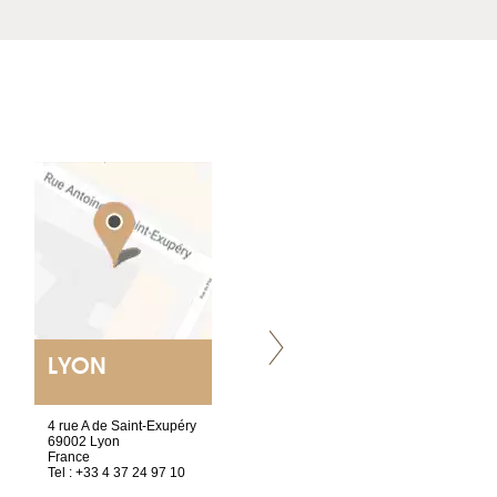
LYON
VILLENEUVE
4 rue A de Saint-Exupéry
Chez Scuba-shop
69002 Lyon
Route d’Arvel, 106
France
1844 Villeneuve
Tel : +33 4 37 24 97 10
Suisse
Tel : +41 21 965 65 00