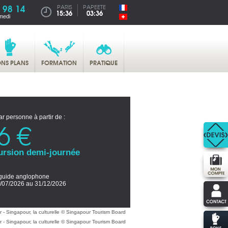
 98 14
PARIS
PAPEETE
15:36
03:36
medi
NS PLANS
FORMATION
PRATIQUE
ar personne à partir de :
6 €
ursion demi-journée
guide anglophone
/07/2026 au 31/12/2026