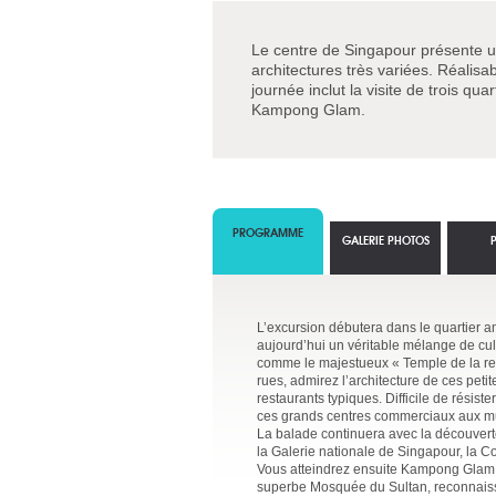
Le centre de Singapour présente u
architectures très variées. Réalis
journée inclut la visite de trois qu
Kampong Glam.
PROGRAMME
GALERIE PHOTOS
L’excursion débutera dans le quartier an
aujourd’hui un véritable mélange de cult
comme le majestueux « Temple de la rel
rues, admirez l’architecture de ces peti
restaurants typiques. Difficile de rési
ces grands centres commerciaux aux mu
La balade continuera avec la découverte
la Galerie nationale de Singapour, la C
Vous atteindrez ensuite Kampong Glam, c
superbe Mosquée du Sultan, reconnaissa