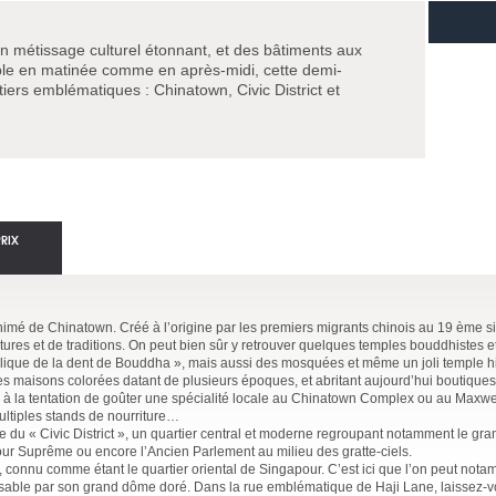
n métissage culturel étonnant, et des bâtiments aux
able en matinée comme en après-midi, cette demi-
artiers emblématiques : Chinatown, Civic District et
PRIX
imé de Chinatown. Créé à l’origine par les premiers migrants chinois au 19 ème sièc
ures et de traditions. On peut bien sûr y retrouver quelques temples bouddhistes et
ique de la dent de Bouddha », mais aussi des mosquées et même un joli temple hi
tes maisons colorées datant de plusieurs époques, et abritant aujourd’hui boutiques
ster à la tentation de goûter une spécialité locale au Chinatown Complex ou au Maxw
ltiples stands de nourriture…
 du « Civic District », un quartier central et moderne regroupant notamment le gr
our Suprême ou encore l’Ancien Parlement au milieu des gratte-ciels.
onnu comme étant le quartier oriental de Singapour. C’est ici que l’on peut notam
ble par son grand dôme doré. Dans la rue emblématique de Haji Lane, laissez-vo