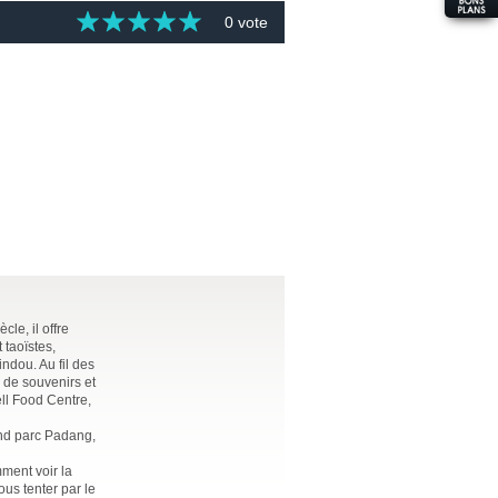
0 vote
le, il offre
 taoïstes,
ndou. Au fil des
 de souvenirs et
ell Food Centre,
and parc Padang,
ment voir la
us tenter par le