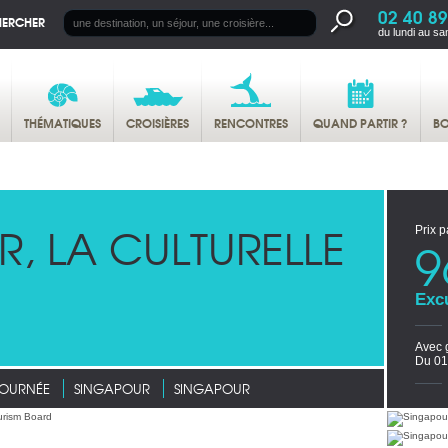
02 40 89
HERCHER
du lundi au sa
THÉMATIQUES
CROISIÈRES
RENCONTRES
QUAND PARTIR ?
BO
, LA CULTURELLE
Prix p
9
Exc
Avec 
Du 01
JOURNÉE
SINGAPOUR
SINGAPOUR