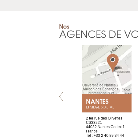
Nos
AGENCES DE V
VILLENEUVE
NANTES
ET SIÈGE SOCIAL
Chez Scuba-shop
2 ter rue des Olivettes
Route d’Arvel, 106
CS33221
1844 Villeneuve
44032 Nantes Cedex 1
Suisse
France
Tel : +41 21 965 65 00
Tel : +33 2 40 89 34 44