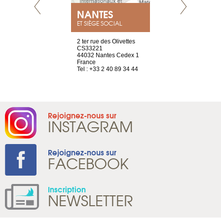
NEUVE
NANTES
GENÈV
ET SIÈGE SOCIAL
a-shop
2 ter rue des Olivettes
rue de Montc
el, 106
CS33221
1207 Genèv
neuve
44032 Nantes Cedex 1
Suisse
France
Tel : +41 22 
1 965 65 00
Tel : +33 2 40 89 34 44
Rejoignez-nous sur
INSTAGRAM
Rejoignez-nous sur
FACEBOOK
Inscription
NEWSLETTER