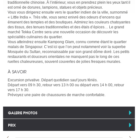
traditionnelle chinoise. À l’intérieur, vous en prendrez plein les yeux tant il
est orné de dorures, lampions, statues et objets précieux.
Vous vous dirigerez ensuite vers le quartier indien de la ville, surnommé
« Little India ». Très vite, vous serez enivré des odeurs d’encens qui
émanent des temples et des boutiques. Admirez les couleurs chatoyantes
des tissus, des tenues traditionnelles et des étals d’épices… Le grand
marché Tekka Centre sera une nouvelle occasion de découvrir les
spécialités culinaires du quartier.
Vous atteindrez ensuite Kampong Glam, connu comme étant le quartier
malais de Singapour. C’est ici que l’on peut notamment voir la superbe
Mosquée du Sultan, reconnaissable par son grand dôme doré. Les petits
restaurants et douceurs orientales ne manquent pas le long de ces
ruelles chaleureuses, souvent couvertes de jolies fresques murales.
À SAVOIR
Excursion privative. Départ quotidien sauf jours fériés.
Départ vers 09 h 30, retour vers 13 h 00 ou départ vers 14 h 00, retour
vers 17 h 30.
Prévoyez une paire de chaussures de marche confortable.
GALERIE PHOTOS
PRIX