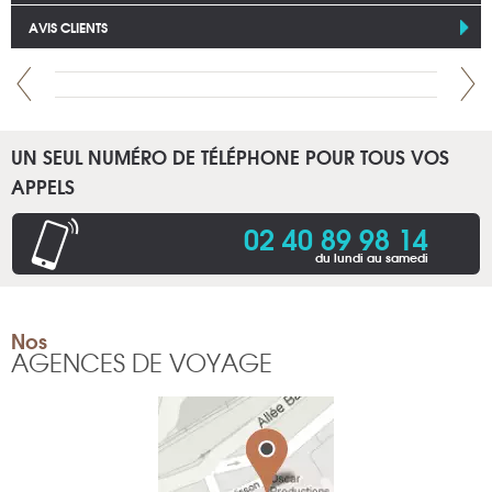
AVIS CLIENTS
UN SEUL NUMÉRO DE TÉLÉPHONE POUR TOUS VOS
APPELS
02 40 89 98 14
du lundi au samedi
Nos
AGENCES DE VOYAGE