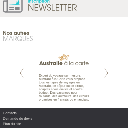
Inscription
NEWSLETTER
Nos autres
MARQUES
te est le spécialiste
Expert du voyage sur mesure,
Parce qu’ils sont
 le Pacifique.
Australie à la Carte vous propose
passionnés d’anim
bout du monde, en
tous les types de voyages en
sauvage, l’équipe d
sière, pour
Australie, en séjour ou en circuit,
carte comprend vos
ples et des îles
adaptés à vos envies et à votre
à votre service so
prenants, en hôtels
budget. Des vacances pour
voyage à la carte 
dans des pensions
routards, des autotours, des circuits
bâtir un safari à l
organisés en français ou en anglais.
envies.
Contacts
Demande de devis
Plan du site