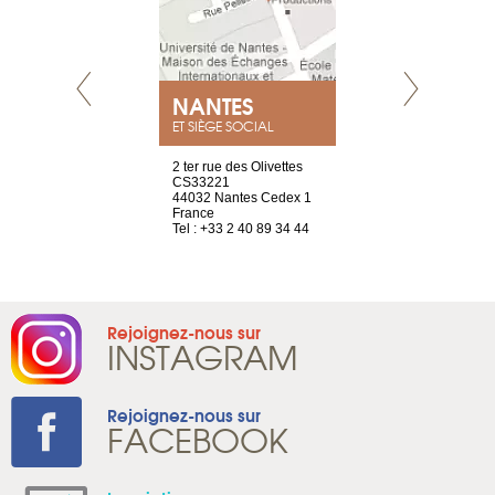
NEUVE
NANTES
GENÈV
ET SIÈGE SOCIAL
a-shop
2 ter rue des Olivettes
rue de Montc
el, 106
CS33221
1207 Genèv
neuve
44032 Nantes Cedex 1
Suisse
France
Tel : +41 22 
1 965 65 00
Tel : +33 2 40 89 34 44
Rejoignez-nous sur
INSTAGRAM
Rejoignez-nous sur
FACEBOOK