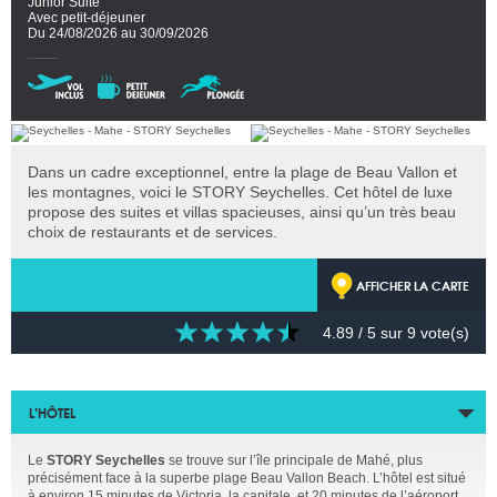
Junior Suite
Avec petit-déjeuner
Du 24/08/2026 au 30/09/2026
Dans un cadre exceptionnel, entre la plage de Beau Vallon et
les montagnes, voici le STORY Seychelles. Cet hôtel de luxe
propose des suites et villas spacieuses, ainsi qu’un très beau
choix de restaurants et de services.
AFFICHER LA CARTE
4.89
/ 5 sur
9
vote(s)
L’HÔTEL
Le
STORY Seychelles
se trouve sur l’île principale de Mahé, plus
précisément face à la superbe plage Beau Vallon Beach. L’hôtel est situé
à environ 15 minutes de Victoria, la capitale, et 20 minutes de l’aéroport