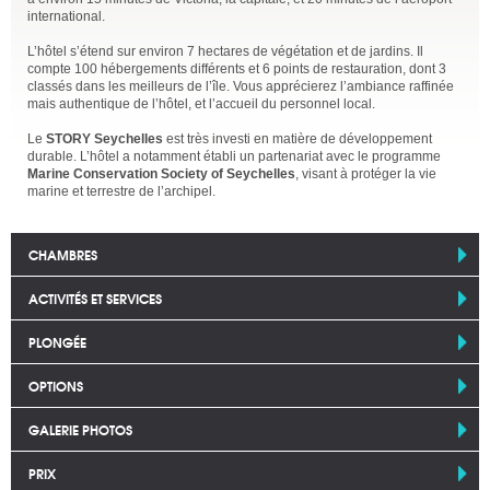
international.
L’hôtel s’étend sur environ 7 hectares de végétation et de jardins. Il
compte 100 hébergements différents et 6 points de restauration, dont 3
classés dans les meilleurs de l’île. Vous apprécierez l’ambiance raffinée
mais authentique de l’hôtel, et l’accueil du personnel local.
Le
STORY Seychelles
est très investi en matière de développement
durable. L’hôtel a notamment établi un partenariat avec le programme
Marine Conservation Society of Seychelles
, visant à protéger la vie
marine et terrestre de l’archipel.
CHAMBRES
ACTIVITÉS ET SERVICES
PLONGÉE
OPTIONS
GALERIE PHOTOS
PRIX