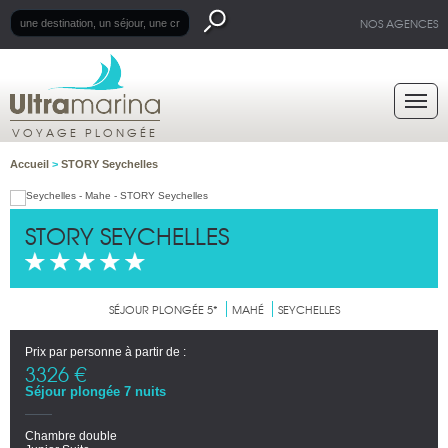
NOS AGENCES
VOYAGE PLONGÉE
Accueil
>
STORY Seychelles
STORY SEYCHELLES
SÉJOUR PLONGÉE 5*
MAHÉ
SEYCHELLES
Prix par personne à partir de :
3326 €
Séjour plongée 7 nuits
Chambre double