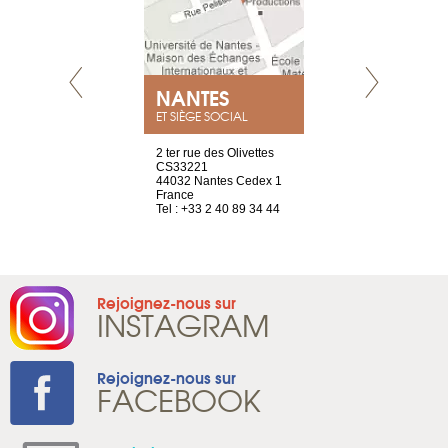
NEUVE
NANTES
GENÈV
ET SIÈGE SOCIAL
a-shop
2 ter rue des Olivettes
rue de Montc
el, 106
CS33221
1207 Genèv
neuve
44032 Nantes Cedex 1
Suisse
France
Tel : +41 22 
1 965 65 00
Tel : +33 2 40 89 34 44
Rejoignez-nous sur
INSTAGRAM
Rejoignez-nous sur
FACEBOOK