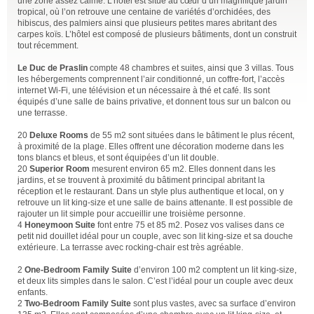
une zone assez calme. L’hôtel est situé au cœur d’un magnifique jardin
tropical, où l’on retrouve une centaine de variétés d’orchidées, des
hibiscus, des palmiers ainsi que plusieurs petites mares abritant des
carpes koïs. L’hôtel est composé de plusieurs bâtiments, dont un construit
tout récemment.
Le Duc de Praslin
compte 48 chambres et suites, ainsi que 3 villas. Tous
les hébergements comprennent l’air conditionné, un coffre-fort, l’accès
internet Wi-Fi, une télévision et un nécessaire à thé et café. Ils sont
équipés d’une salle de bains privative, et donnent tous sur un balcon ou
une terrasse.
20
Deluxe Rooms
de 55 m2 sont situées dans le bâtiment le plus récent,
à proximité de la plage. Elles offrent une décoration moderne dans les
tons blancs et bleus, et sont équipées d’un lit double.
20
Superior Room
mesurent environ 65 m2. Elles donnent dans les
jardins, et se trouvent à proximité du bâtiment principal abritant la
réception et le restaurant. Dans un style plus authentique et local, on y
retrouve un lit king-size et une salle de bains attenante. Il est possible de
rajouter un lit simple pour accueillir une troisième personne.
4
Honeymoon Suite
font entre 75 et 85 m2. Posez vos valises dans ce
petit nid douillet idéal pour un couple, avec son lit king-size et sa douche
extérieure. La terrasse avec rocking-chair est très agréable.
2
One-Bedroom Family Suite
d’environ 100 m2 comptent un lit king-size,
et deux lits simples dans le salon. C’est l’idéal pour un couple avec deux
enfants.
2
Two-Bedroom Family Suite
sont plus vastes, avec sa surface d’environ