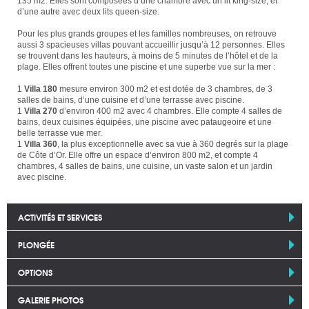
135 m2. Elles sont composées d’une chambre avec un lit king-size, et
d’une autre avec deux lits queen-size.
Pour les plus grands groupes et les familles nombreuses, on retrouve
aussi 3 spacieuses villas pouvant accueillir jusqu’à 12 personnes. Elles
se trouvent dans les hauteurs, à moins de 5 minutes de l’hôtel et de la
plage. Elles offrent toutes une piscine et une superbe vue sur la mer :
1
Villa 180
mesure environ 300 m2 et est dotée de 3 chambres, de 3
salles de bains, d’une cuisine et d’une terrasse avec piscine.
1
Villa 270
d’environ 400 m2 avec 4 chambres. Elle compte 4 salles de
bains, deux cuisines équipées, une piscine avec pataugeoire et une
belle terrasse vue mer.
1
Villa 360
, la plus exceptionnelle avec sa vue à 360 degrés sur la plage
de Côte d’Or. Elle offre un espace d’environ 800 m2, et compte 4
chambres, 4 salles de bains, une cuisine, un vaste salon et un jardin
avec piscine.
ACTIVITÉS ET SERVICES
PLONGÉE
OPTIONS
GALERIE PHOTOS