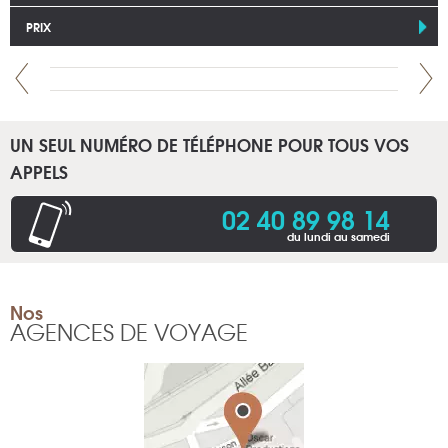
PRIX
UN SEUL NUMÉRO DE TÉLÉPHONE POUR TOUS VOS
APPELS
02 40 89 98 14
du lundi au samedi
Nos
AGENCES DE VOYAGE