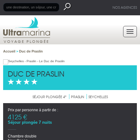
NOS AGENCES
VOYAGE PLONGÉE
Accueil
>
Duc de Praslin
DUC DE PRASLIN
SÉJOUR PLONGÉE 4*
PRASLIN
SEYCHELLES
Prix par personne à partir de :
4125 €
Séjour plongée 7 nuits
Chambre double