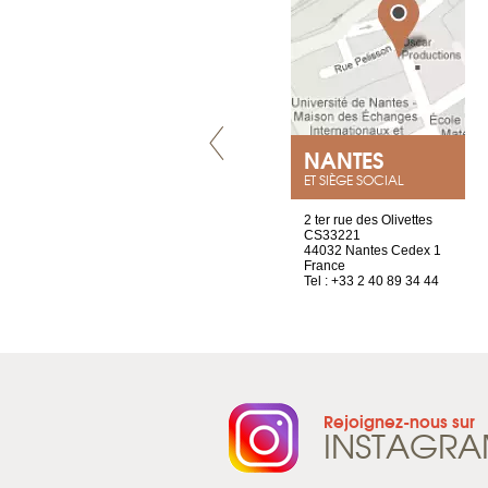
VILLENEUVE
NANTES
ET SIÈGE SOCIAL
Chez Scuba-shop
2 ter rue des Olivettes
Route d’Arvel, 106
CS33221
1844 Villeneuve
44032 Nantes Cedex 1
Suisse
France
Tel : +41 21 965 65 00
Tel : +33 2 40 89 34 44
Rejoignez-nous sur
INSTAGR