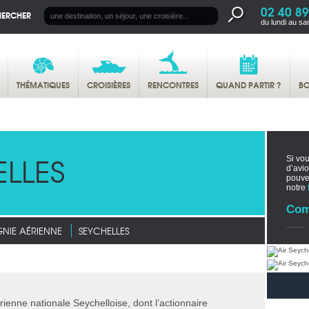
02 40 89
HERCHER
du lundi au sa
THÉMATIQUES
CROISIÈRES
RENCONTRES
QUAND PARTIR ?
BO
ELLES
Si vou
d’avi
pouv
notre
Com
IE AÉRIENNE
SEYCHELLES
ienne nationale Seychelloise, dont l’actionnaire