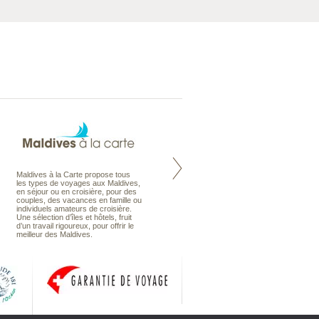
Maldives à la Carte propose tous
Notre site Odyssee est un portail
les types de voyages aux Maldives,
qui regroupe l’ensemble de nos
en séjour ou en croisière, pour des
offres de voyages. Vous trouverez
couples, des vacances en famille ou
une carte interactive, la gestion des
individuels amateurs de croisière.
listes de mariage et voyages de
Une sélection d’îles et hôtels, fruit
noces. Vous pourrez aussi vous
d’un travail rigoureux, pour offrir le
abonnez à nos Newsletters.
meilleur des Maldives.