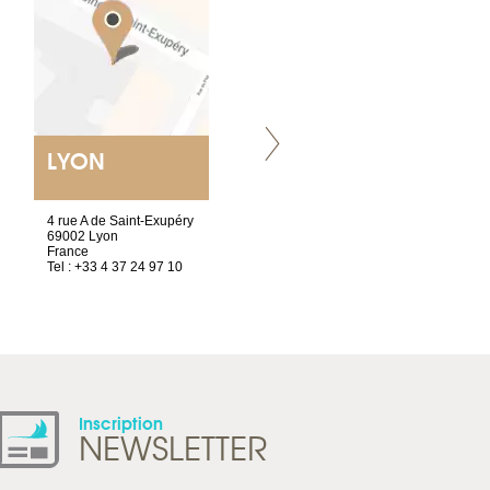
LYON
VILLENEUVE
4 rue A de Saint-Exupéry
Chez Scuba-shop
69002 Lyon
Route d’Arvel, 106
France
1844 Villeneuve
Tel : +33 4 37 24 97 10
Suisse
Tel : +41 21 965 65 00
Inscription
NEWSLETTER