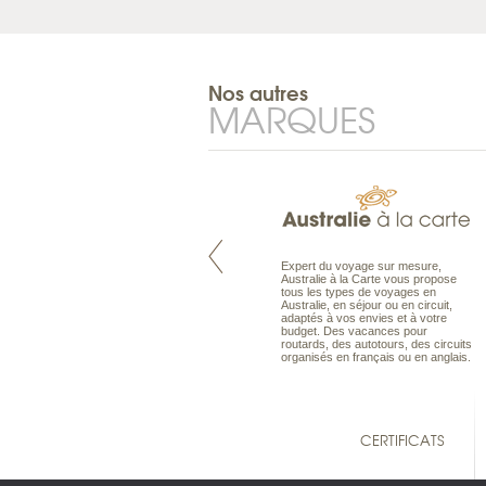
Nos autres
MARQUES
Pacifique à la carte est le spécialiste
Expert du voyage sur mesure,
des voyages dans le Pacifique.
Australie à la Carte vous propose
Partez à l’autre bout du monde, en
tous les types de voyages en
séjour ou en croisière, pour
Australie, en séjour ou en circuit,
découvrir des peuples et des îles
adaptés à vos envies et à votre
toujours plus surprenants, en hôtels
budget. Des vacances pour
de luxe, comme dans des pensions
routards, des autotours, des circuits
de charme.
organisés en français ou en anglais.
CERTIFICATS