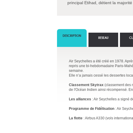
principal Etihad, détient la majorité
DESCRIPTION
RESEAU
CL
Air Seychelles a été créé en 1978. Après
repris une bi-hebdomadaire Paris-Mahé v
semaine.
Elle n’a jamais cessé les dessertes loca
Classement Skytrax
(classement des me
de l'Océan Indien ainsi récompensé. En
Les alliances
: Air Seychelles a signé 
Programme de Fidélisation
: Air Seych
La flotte
: Airbus A330 (vols internation