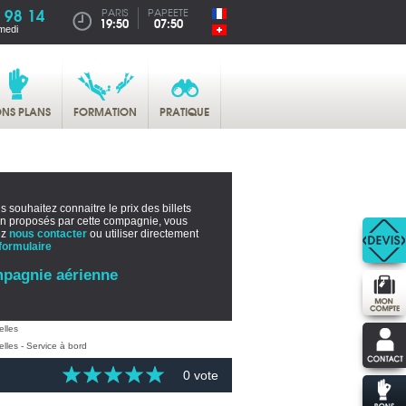
 98 14
PARIS
PAPEETE
19:50
07:50
medi
NS PLANS
FORMATION
PRATIQUE
s souhaitez connaitre le prix des billets
on proposés par cette compagnie, vous
ez
nous contacter
ou utiliser directement
formulaire
pagnie aérienne
0 vote