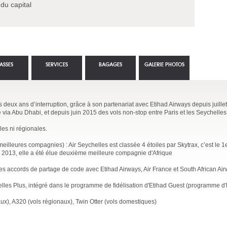
 du capital
ASSES
SERVICES
BAGAGES
GALERIE PHOTOS
 deux ans d’interruption, grâce à son partenariat avec Etihad Airways depuis juillet
ia Abu Dhabi, et depuis juin 2015 des vols non-stop entre Paris et les Seychelles,
les ni régionales.
illeures compagnies) : Air Seychelles est classée 4 étoiles par Skytrax, c’est le 1
 2013, elle a été élue deuxième meilleure compagnie d'Afrique
des accords de partage de code avec Etihad Airways, Air France et South African Air
elles Plus, intégré dans le programme de fidélisation d'Etihad Guest (programme d'
aux), A320 (vols régionaux), Twin Otter (vols domestiques)