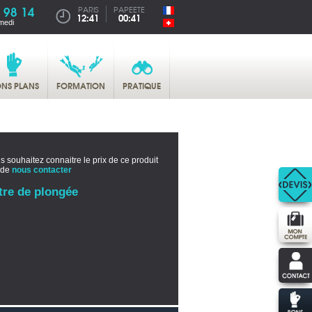
 98 14
PARIS
PAPEETE
12:41
00:41
medi
NS PLANS
FORMATION
PRATIQUE
s souhaitez connaitre le prix de ce produit
 de
nous contacter
tre de plongée