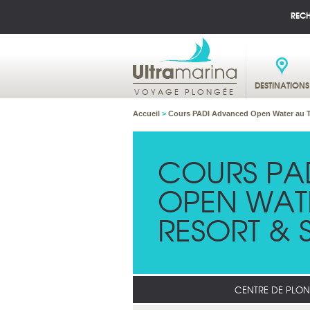
REC
DESTINATIONS
VOYAGE PLONGÉE
Accueil
>
Cours PADI Advanced Open Water au T
COURS PA
OPEN WATE
RESORT & 
CENTRE DE PLO