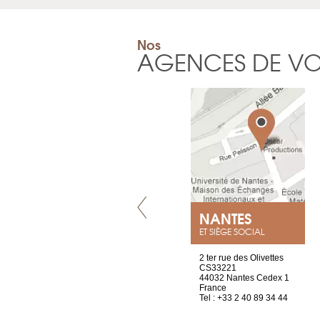
Nos
AGENCES DE V
VILLENEUVE
NANTES
ET SIÈGE SOCIAL
Chez Scuba-shop
2 ter rue des Olivettes
Route d’Arvel, 106
CS33221
1844 Villeneuve
44032 Nantes Cedex 1
Suisse
France
Tel : +41 21 965 65 00
Tel : +33 2 40 89 34 44