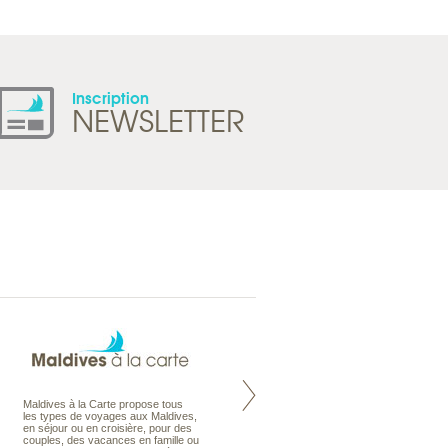
Inscription
NEWSLETTER
Maldives à la Carte propose tous
Notre site Odyssee est un portail
les types de voyages aux Maldives,
qui regroupe l’ensemble de nos
en séjour ou en croisière, pour des
offres de voyages. Vous trouverez
couples, des vacances en famille ou
une carte interactive, la gestion des