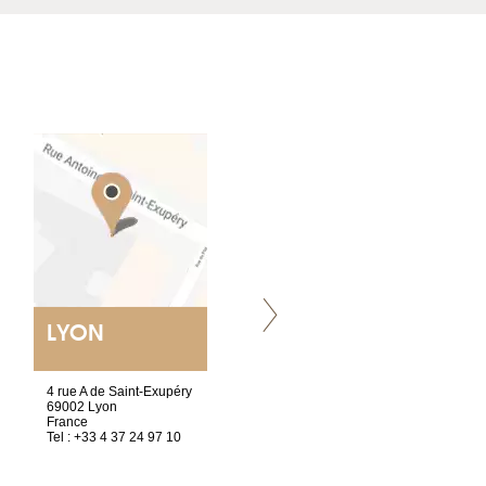
LYON
VILLENEUVE
4 rue A de Saint-Exupéry
Chez Scuba-shop
69002 Lyon
Route d’Arvel, 106
France
1844 Villeneuve
Tel : +33 4 37 24 97 10
Suisse
Tel : +41 21 965 65 00