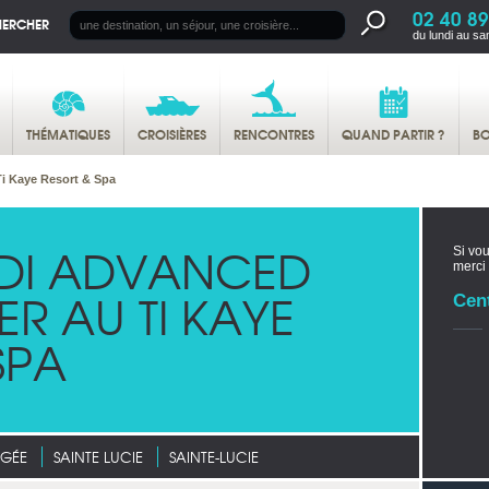
02 40 89
HERCHER
du lundi au sa
THÉMATIQUES
CROISIÈRES
RENCONTRES
QUAND PARTIR ?
BO
i Kaye Resort & Spa
DI ADVANCED
Si vou
merci
R AU TI KAYE
Cen
SPA
NGÉE
SAINTE LUCIE
SAINTE-LUCIE