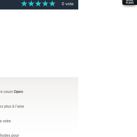
0 vote
tre cours
Open
 plus à l’aise
e votre
éthodes pour