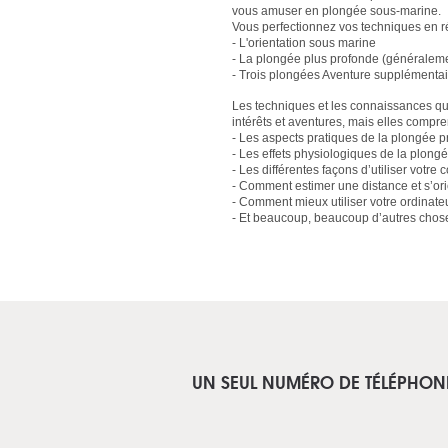
vous amuser en plongée sous-marine.
Vous perfectionnez vos techniques en réa
- L'orientation sous marine
- La plongée plus profonde (généraleme
- Trois plongées Aventure supplémentair
Les techniques et les connaissances q
intérêts et aventures, mais elles compre
- Les aspects pratiques de la plongée p
- Les effets physiologiques de la plong
- Les différentes façons d’utiliser votr
- Comment estimer une distance et s’orie
- Comment mieux utiliser votre ordinate
- Et beaucoup, beaucoup d’autres chose
UN SEUL NUMÉRO DE TÉLÉPHON