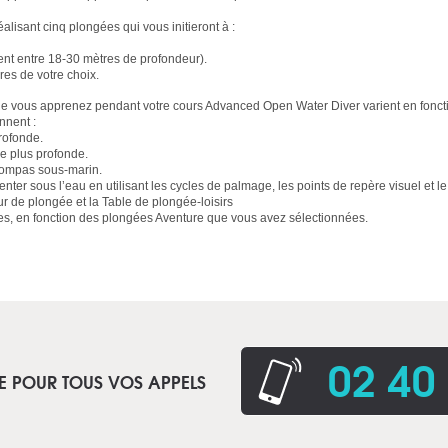
lisant cinq plongées qui vous initieront à :
nt entre 18-30 mètres de profondeur).
es de votre choix.
ue vous apprenez pendant votre cours Advanced Open Water Diver varient en fonct
nnent :
rofonde.
ée plus profonde.
e compas sous-marin.
nter sous l’eau en utilisant les cycles de palmage, les points de repère visuel et l
ur de plongée et la Table de plongée-loisirs
s, en fonction des plongées Aventure que vous avez sélectionnées.
02 40
E POUR TOUS VOS APPELS