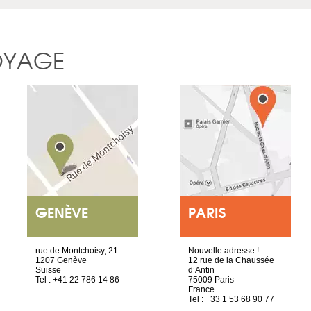
OYAGE
GENÈVE
PARIS
rue de Montchoisy, 21
Nouvelle adresse !
1207 Genève
12 rue de la Chaussée
Suisse
d’Antin
Tel : +41 22 786 14 86
75009 Paris
France
Tel : +33 1 53 68 90 77