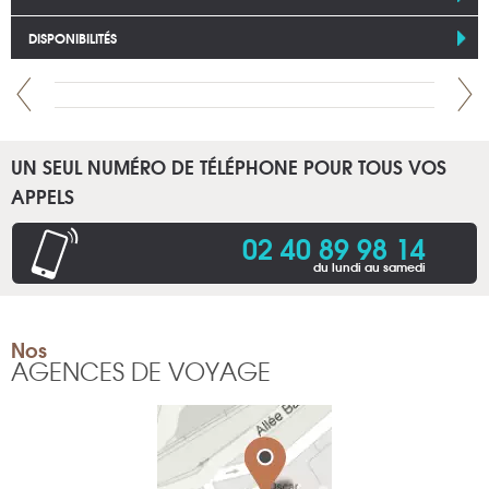
DISPONIBILITÉS
UN SEUL NUMÉRO DE TÉLÉPHONE POUR TOUS VOS
APPELS
02 40 89 98 14
du lundi au samedi
Nos
AGENCES DE VOYAGE