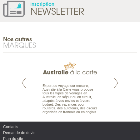
Inscription
NEWSLETTER
Nos autres
MARQUES
te est le spécialiste
Expert du voyage sur mesure,
Parce qu’ils sont
 le Pacifique.
Australie à la Carte vous propose
passionnés d’anim
bout du monde, en
tous les types de voyages en
sauvage, l’équipe d
sière, pour
Australie, en séjour ou en circuit,
carte comprend vos
ples et des îles
adaptés à vos envies et à votre
à votre service so
prenants, en hôtels
budget. Des vacances pour
voyage à la carte 
dans des pensions
routards, des autotours, des circuits
bâtir un safari à l
organisés en français ou en anglais.
envies.
Contacts
Demande de devis
Plan du site