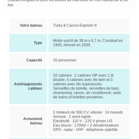
chaises longues et pour les buffets du midi avec un coin barbecue et un
bar.
Votre bateau
Turks & Caicos Explorer II
Motor-yacht de 38 m x 6,7 m. Construit en
Type
1995, rénové en 2005.
Capacité
20 personnes
10 cabines : 2 cabines VIP avec 1 lit
double, 5 cabines avec lits twin et 3
Aménagements
cabines avec lits superposés.
cabines
Serviettes de toilette, serviettes de bain,
shampoing, savon, air conditionné, salle
de bains et toilettes privatives.
2 moteurs de 500 CV, vitesse : 14 noeuds
Annexe : 1 semi-rigide.
Armement
Electricité : 110 V - 220 V prises US
bateau
Eau douce : 17000l + 2 désalinisateurs
GPS - radar - VHF - téléphone satellite.