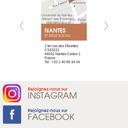
NEUVE
NANTES
GENÈV
ET SIÈGE SOCIAL
a-shop
2 ter rue des Olivettes
rue de Montc
el, 106
CS33221
1207 Genèv
neuve
44032 Nantes Cedex 1
Suisse
France
Tel : +41 22 
1 965 65 00
Tel : +33 2 40 89 34 44
Rejoignez-nous sur
INSTAGRAM
Rejoignez-nous sur
FACEBOOK