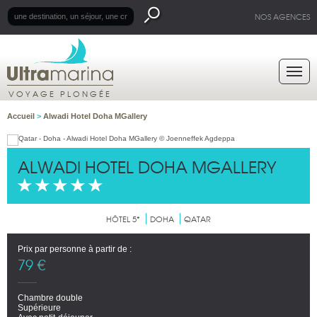
NOS AGENCES
VOYAGE PLONGÉE
Accueil
>
Alwadi Hotel Doha MGallery
ALWADI HOTEL DOHA MGALLERY
HÔTEL 5*
DOHA
QATAR
Prix par personne à partir de :
79 €
Chambre double
Supérieure