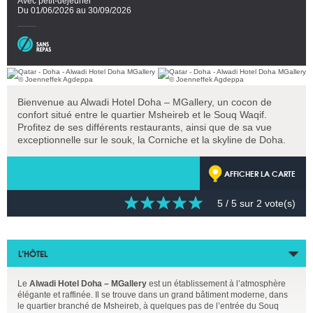
Avec petit-déjeuner
Du 01/06/2026 au 30/09/2026
Bienvenue au Alwadi Hotel Doha – MGallery, un cocon de
confort situé entre le quartier Msheireb et le Souq Waqif.
Profitez de ses différents restaurants, ainsi que de sa vue
exceptionnelle sur le souk, la Corniche et la skyline de Doha.
AFFICHER LA CARTE
5
/ 5 sur
2
vote(s)
L’HÔTEL
Le
Alwadi Hotel Doha – MGallery
est un établissement à l’atmosphère
élégante et raffinée. Il se trouve dans un grand bâtiment moderne, dans
le quartier branché de Msheireb, à quelques pas de l’entrée du Souq