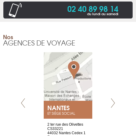
02 40 89 98 14
du lundi au samedi
Nos
AGENCES DE VOYAGE
NEUVE
NANTES
GENÈV
ET SIÈGE SOCIAL
a-shop
2 ter rue des Olivettes
rue de Montc
el, 106
CS33221
1207 Genèv
neuve
44032 Nantes Cedex 1
Suisse