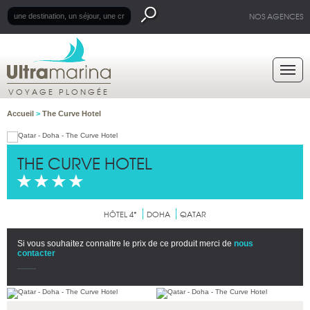
NOS AGENCES
VOYAGE PLONGÉE
Accueil
>
The Curve Hotel
THE CURVE HOTEL
HÔTEL 4*
DOHA
QATAR
Si vous souhaitez connaitre le prix de ce produit merci de
nous
contacter