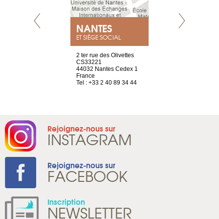
NEUVE
NANTES
GENÈV
ET SIÈGE SOCIAL
a-shop
2 ter rue des Olivettes
rue de Montc
el, 106
CS33221
1207 Genèv
neuve
44032 Nantes Cedex 1
Suisse
France
Tel : +41 22 
1 965 65 00
Tel : +33 2 40 89 34 44
Rejoignez-nous sur
INSTAGRAM
Rejoignez-nous sur
FACEBOOK
Inscription
NEWSLETTER