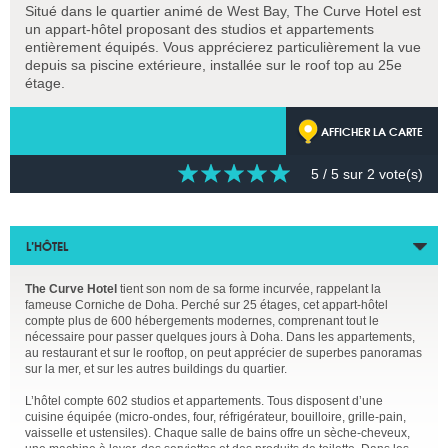
Situé dans le quartier animé de West Bay, The Curve Hotel est
un appart-hôtel proposant des studios et appartements
entièrement équipés. Vous apprécierez particulièrement la vue
depuis sa piscine extérieure, installée sur le roof top au 25e
étage.
AFFICHER LA CARTE
5
/ 5 sur
2
vote(s)
L’HÔTEL
The Curve Hotel
tient son nom de sa forme incurvée, rappelant la
fameuse Corniche de Doha. Perché sur 25 étages, cet appart-hôtel
compte plus de 600 hébergements modernes, comprenant tout le
nécessaire pour passer quelques jours à Doha. Dans les appartements,
au restaurant et sur le rooftop, on peut apprécier de superbes panoramas
sur la mer, et sur les autres buildings du quartier.
L’hôtel compte 602 studios et appartements. Tous disposent d’une
cuisine équipée (micro-ondes, four, réfrigérateur, bouilloire, grille-pain,
vaisselle et ustensiles). Chaque salle de bains offre un sèche-cheveux,