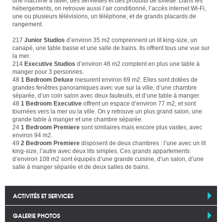
une machine à laver, des serviettes et des produits de toilette. Dans les
hébergements, on retrouve aussi l’air conditionné, l’accès internet Wi-Fi,
une ou plusieurs télévisions, un téléphone, et de grands placards de
rangement.
217
Junior Studios
d’environ 35 m2 comprennent un lit king-size, un
canapé, une table basse et une salle de bains. Ils offrent tous une vue sur
la mer.
214
Executive Studios
d’environ 46 m2 comptent en plus une table à
manger pour 3 personnes.
48
1 Bedroom Deluxe
mesurent environ 69 m2. Elles sont dotées de
grandes fenêtres panoramiques avec vue sur la ville, d’une chambre
séparée, d’un coin salon avec deux fauteuils, et d’une table à manger.
48
1 Bedroom Executive
offrent un espace d’environ 77 m2, et sont
tournées vers la mer ou la ville. On y retrouve un plus grand salon, une
grande table à manger et une chambre séparée.
24
1 Bedroom Premiere
sont similaires mais encore plus vastes, avec
environ 94 m2.
49
2 Bedroom Premiere
disposent de deux chambres : l’une avec un lit
king-size, l’autre avec deux lits simples. Ces grands appartements
d’environ 108 m2 sont équipés d’une grande cuisine, d’un salon, d’une
salle à manger séparée et de deux salles de bains.
ACTIVITÉS ET SERVICES
GALERIE PHOTOS