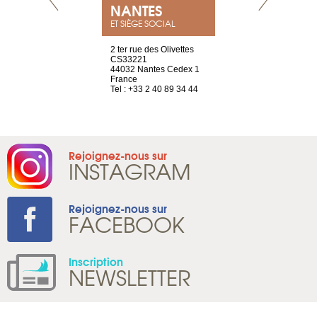
NEUVE
NANTES
GENÈV
ET SIÈGE SOCIAL
a-shop
2 ter rue des Olivettes
rue de Montc
el, 106
CS33221
1207 Genèv
neuve
44032 Nantes Cedex 1
Suisse
France
Tel : +41 22 
1 965 65 00
Tel : +33 2 40 89 34 44
Rejoignez-nous sur
INSTAGRAM
Rejoignez-nous sur
FACEBOOK
Inscription
NEWSLETTER