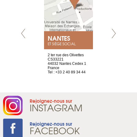
NEUVE
NANTES
GENÈV
ET SIÈGE SOCIAL
a-shop
2 ter rue des Olivettes
rue de Montc
el, 106
CS33221
1207 Genèv
neuve
44032 Nantes Cedex 1
Suisse
France
Tel : +41 22 
1 965 65 00
Tel : +33 2 40 89 34 44
Rejoignez-nous sur
INSTAGRAM
Rejoignez-nous sur
FACEBOOK