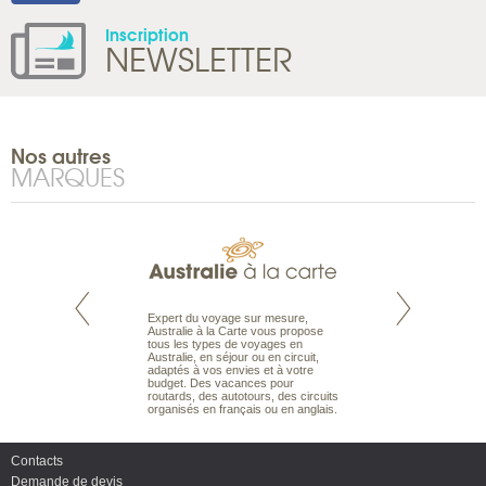
Inscription
NEWSLETTER
Nos autres
MARQUES
te est le spécialiste
Expert du voyage sur mesure,
Parce qu’ils sont
 le Pacifique.
Australie à la Carte vous propose
passionnés d’anim
bout du monde, en
tous les types de voyages en
sauvage, l’équipe d
sière, pour
Australie, en séjour ou en circuit,
carte comprend vos
ples et des îles
adaptés à vos envies et à votre
à votre service so
prenants, en hôtels
budget. Des vacances pour
voyage à la carte 
dans des pensions
routards, des autotours, des circuits
bâtir un safari à l
organisés en français ou en anglais.
envies.
Contacts
Demande de devis