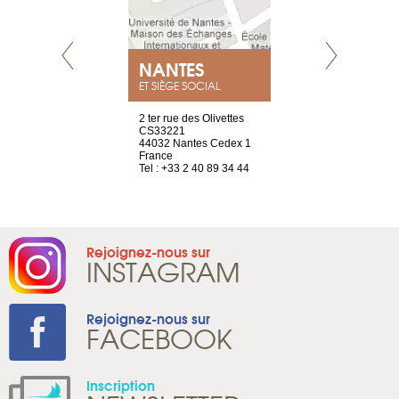
NEUVE
NANTES
GENÈV
ET SIÈGE SOCIAL
a-shop
2 ter rue des Olivettes
rue de Montc
el, 106
CS33221
1207 Genèv
neuve
44032 Nantes Cedex 1
Suisse
France
Tel : +41 22 
1 965 65 00
Tel : +33 2 40 89 34 44
Rejoignez-nous sur
INSTAGRAM
Rejoignez-nous sur
FACEBOOK
Inscription