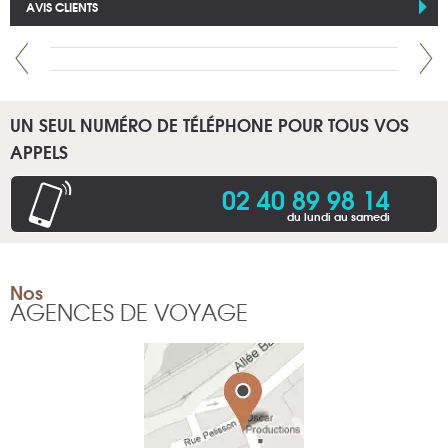
AVIS CLIENTS
UN SEUL NUMÉRO DE TÉLÉPHONE POUR TOUS VOS
APPELS
02 40 89 98 14
du lundi au samedi
Nos
AGENCES DE VOYAGE