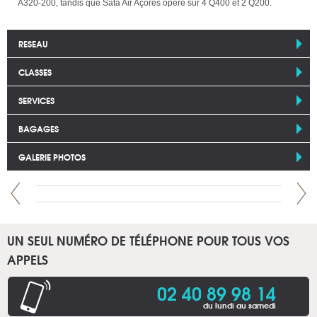
A320-200, tandis que Sata Air Açores opère sur 4 Q400 et 2 Q200.
RESEAU
CLASSES
SERVICES
BAGAGES
GALERIE PHOTOS
UN SEUL NUMÉRO DE TÉLÉPHONE POUR TOUS VOS
APPELS
02 40 89 98 14
du lundi au samedi