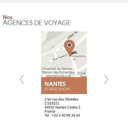
Nos
AGENCES DE VOYAGE
NEUVE
NANTES
GENÈV
ET SIÈGE SOCIAL
a-shop
2 ter rue des Olivettes
rue de Montc
el, 106
CS33221
1207 Genèv
neuve
44032 Nantes Cedex 1
Suisse
France
Tel : +41 22 
1 965 65 00
Tel : +33 2 40 89 34 44