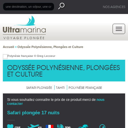
NOS AGENCES
VOYAGE PLONGÉE
Accueil
>
Odyssée Polynésienne, Plongées et Culture
ODYSSÉE POLYNÉSIENNE, PLONGÉES
ET CULTURE
SAFARI PLONGÉE
TAHITI
POLYNÉSIE FRANÇAISE
Si vous souhaitez connaitre le prix de ce produit merci de
nous
contacter
Safari plongée 17 nuits