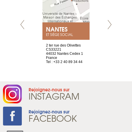
NEUVE
NANTES
GENÈV
ET SIÈGE SOCIAL
a-shop
2 ter rue des Olivettes
rue de Montc
el, 106
CS33221
1207 Genèv
neuve
44032 Nantes Cedex 1
Suisse
France
Tel : +41 22 
1 965 65 00
Tel : +33 2 40 89 34 44
Rejoignez-nous sur
INSTAGRAM
Rejoignez-nous sur
FACEBOOK