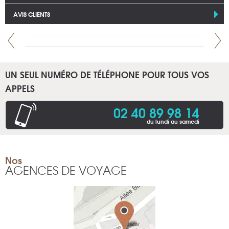
AVIS CLIENTS
UN SEUL NUMÉRO DE TÉLÉPHONE POUR TOUS VOS
APPELS
02 40 89 98 14
du lundi au samedi
Nos
AGENCES DE VOYAGE