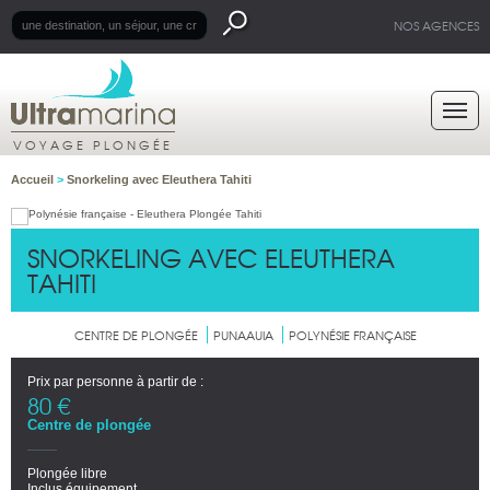
NOS AGENCES
VOYAGE PLONGÉE
Accueil
>
Snorkeling avec Eleuthera Tahiti
SNORKELING AVEC ELEUTHERA
TAHITI
CENTRE DE PLONGÉE
PUNAAUIA
POLYNÉSIE FRANÇAISE
Prix par personne à partir de :
80 €
Centre de plongée
Plongée libre
Inclus équipement