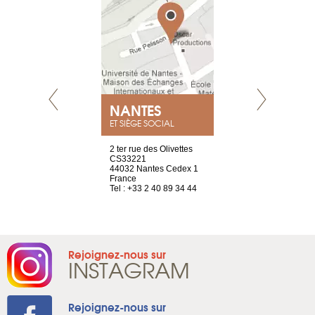
NEUVE
NANTES
GENÈV
ET SIÈGE SOCIAL
a-shop
2 ter rue des Olivettes
rue de Montc
el, 106
CS33221
1207 Genèv
neuve
44032 Nantes Cedex 1
Suisse
France
Tel : +41 22 
1 965 65 00
Tel : +33 2 40 89 34 44
Rejoignez-nous sur
INSTAGRAM
Rejoignez-nous sur