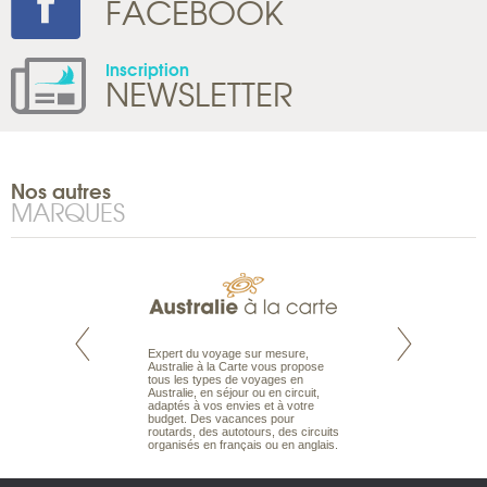
FACEBOOK
Inscription
NEWSLETTER
Nos autres
MARQUES
te est le spécialiste
Expert du voyage sur mesure,
Parce qu’ils sont
 le Pacifique.
Australie à la Carte vous propose
passionnés d’anim
bout du monde, en
tous les types de voyages en
sauvage, l’équipe d
sière, pour
Australie, en séjour ou en circuit,
carte comprend vos
ples et des îles
adaptés à vos envies et à votre
à votre service so
prenants, en hôtels
budget. Des vacances pour
voyage à la carte 
dans des pensions
routards, des autotours, des circuits
bâtir un safari à l
organisés en français ou en anglais.
envies.