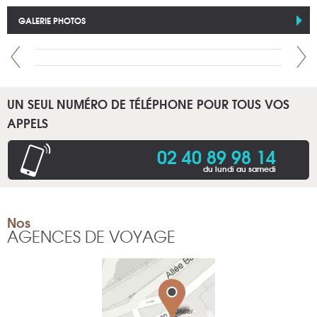
GALERIE PHOTOS
UN SEUL NUMÉRO DE TÉLÉPHONE POUR TOUS VOS
APPELS
02 40 89 98 14
du lundi au samedi
Nos
AGENCES DE VOYAGE