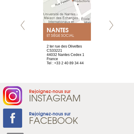
NEUVE
NANTES
GENÈV
ET SIÈGE SOCIAL
a-shop
2 ter rue des Olivettes
rue de Montc
el, 106
CS33221
1207 Genèv
neuve
44032 Nantes Cedex 1
Suisse
France
Tel : +41 22 
1 965 65 00
Tel : +33 2 40 89 34 44
Rejoignez-nous sur
INSTAGRAM
Rejoignez-nous sur
FACEBOOK