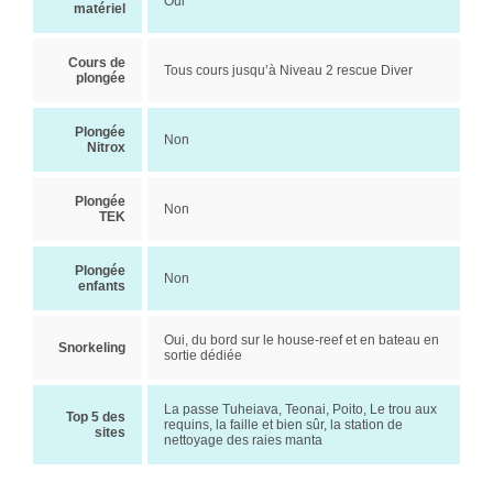
Oui
matériel
Cours de
Tous cours jusqu’à Niveau 2 rescue Diver
plongée
Plongée
Non
Nitrox
Plongée
Non
TEK
Plongée
Non
enfants
Oui, du bord sur le house-reef et en bateau en
Snorkeling
sortie dédiée
La passe Tuheiava, Teonai, Poito, Le trou aux
Top 5 des
requins, la faille et bien sûr, la station de
sites
nettoyage des raies manta