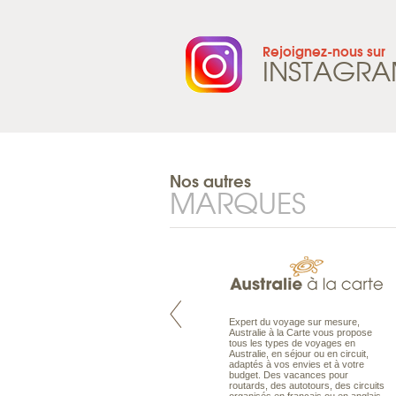
Rejoignez-nous sur
INSTAGR
Nos autres
MARQUES
Pacifique à la carte est le spécialiste
Expert du voyage sur mesure,
des voyages dans le Pacifique.
Australie à la Carte vous propose
Partez à l’autre bout du monde, en
tous les types de voyages en
séjour ou en croisière, pour
Australie, en séjour ou en circuit,
découvrir des peuples et des îles
adaptés à vos envies et à votre
toujours plus surprenants, en hôtels
budget. Des vacances pour
de luxe, comme dans des pensions
routards, des autotours, des circuits
de charme.