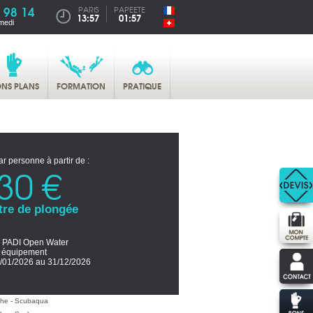
 98 14
PARIS
PAPEETE
13:57
01:57
medi
NS PLANS
FORMATION
PRATIQUE
ar personne à partir de :
30 €
tre de plongée
 PADI Open Water
s équipement
/01/2026 au 31/12/2026