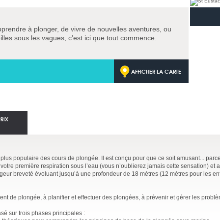
pprendre à plonger, de vivre de nouvelles aventures, ou
lles sous les vagues, c’est ici que tout commence.
AFFICHER LA CARTE
PRIX
 plus populaire des cours de plongée. Il est conçu pour que ce soit amusant... par
votre première respiration sous l’eau (vous n’oublierez jamais cette sensation) et 
ngeur breveté évoluant jusqu’à une profondeur de 18 mètres (12 mètres pour les en
t de plongée, à planifier et effectuer des plongées, à prévenir et gérer les probl
sé sur trois phases principales :