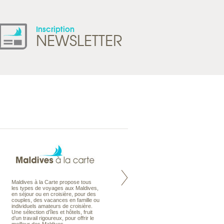
Inscription
NEWSLETTER
Maldives à la Carte propose tous
Notre site Odyssee est un portail
les types de voyages aux Maldives,
qui regroupe l’ensemble de nos
en séjour ou en croisière, pour des
offres de voyages. Vous trouverez
couples, des vacances en famille ou
une carte interactive, la gestion des
individuels amateurs de croisière.
listes de mariage et voyages de
Une sélection d’îles et hôtels, fruit
noces. Vous pourrez aussi vous
d’un travail rigoureux, pour offrir le
abonnez à nos Newsletters.