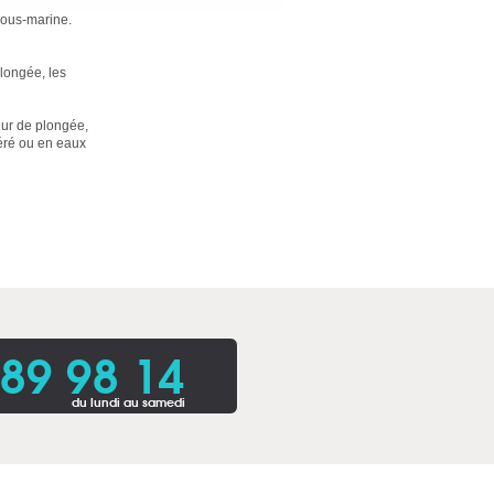
sous-marine.
longée, les
eur de plongée,
péré ou en eaux
 89 98 14
du lundi au samedi