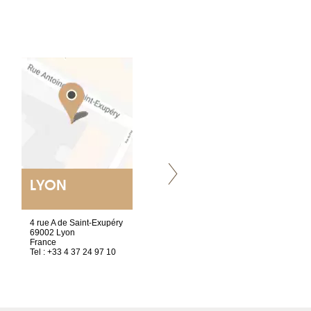
LYON
VILLENEUVE
4 rue A de Saint-Exupéry
Chez Scuba-shop
69002 Lyon
Route d’Arvel, 106
France
1844 Villeneuve
Tel : +33 4 37 24 97 10
Suisse
Tel : +41 21 965 65 00