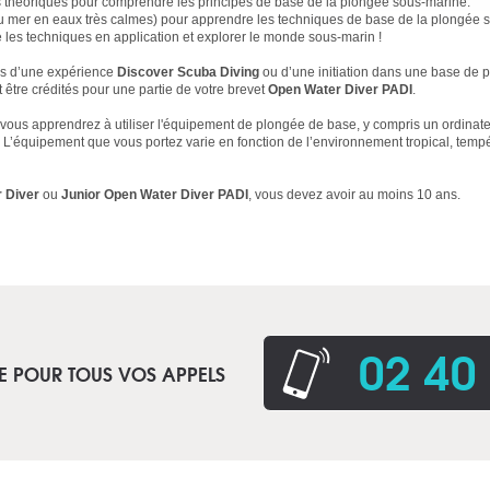
théoriques pour comprendre les principes de base de la plongée sous-marine.
ou mer en eaux très calmes) pour apprendre les techniques de base de la plongée 
e les techniques en application et explorer le monde sous-marin !
rs d’une expérience
Discover Scuba Diving
ou d’une initiation dans une base de p
être crédités pour une partie de votre brevet
Open Water Diver PADI
.
 vous apprendrez à utiliser l'équipement de plongée de base, y compris un ordinat
 L’équipement que vous portez varie en fonction de l’environnement tropical, tem
 Diver
ou
Junior Open Water Diver PADI
, vous devez avoir au moins 10 ans.
02 40
E POUR TOUS VOS APPELS