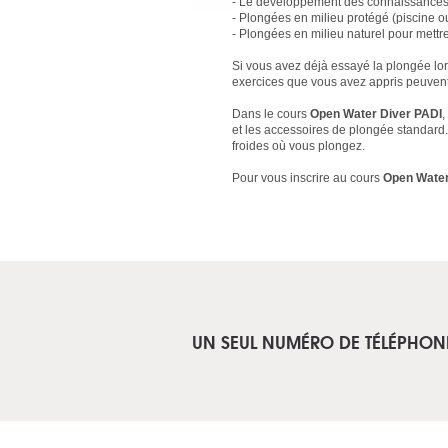
- Le développement des connaissances 
- Plongées en milieu protégé (piscine 
- Plongées en milieu naturel pour mettr
Si vous avez déjà essayé la plongée lo
exercices que vous avez appris peuvent 
Dans le cours
Open Water Diver PADI
,
et les accessoires de plongée standard.
froides où vous plongez.
Pour vous inscrire au cours
Open Water
UN SEUL NUMÉRO DE TÉLÉPHON