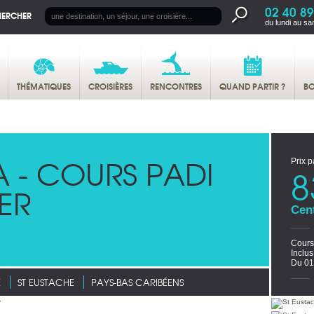
02 40 89
HERCHER
du lundi au sa
THÉMATIQUES
CROISIÈRES
RENCONTRES
QUAND PARTIR ?
BO
 - COURS PADI
Prix p
8
ER
Cen
Cours
Inclu
Du 01
E
ST EUSTACHE
PAYS-BAS CARIBÉENS