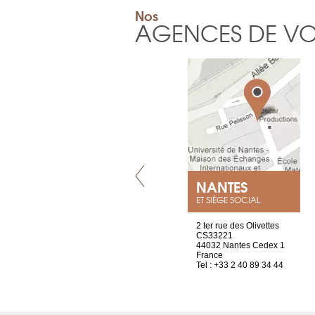
Nos
AGENCES DE V
VILLENEUVE
NANTES
ET SIÈGE SOCIAL
Chez Scuba-shop
2 ter rue des Olivettes
Route d’Arvel, 106
CS33221
1844 Villeneuve
44032 Nantes Cedex 1
Suisse
France
Tel : +41 21 965 65 00
Tel : +33 2 40 89 34 44