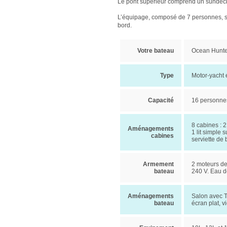
Le pont supérieur comprend un sundec
L’équipage, composé de 7 personnes, sera
bord.
Votre bateau
Ocean Hunter
Type
Motor-yacht 
Capacité
16 personne
8 cabines : 
Aménagements
1 lit simple 
cabines
serviette de 
Armement
2 moteurs de 
bateau
240 V. Eau do
Aménagements
Salon avec T
bateau
écran plat, v