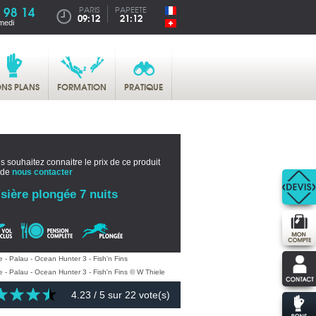
 98 14
PARIS
PAPEETE
09:12
21:12
medi
NS PLANS
FORMATION
PRATIQUE
s souhaitez connaitre le prix de ce produit
 de
nous contacter
sière plongée 7 nuits
4.23
/ 5 sur
22
vote(s)