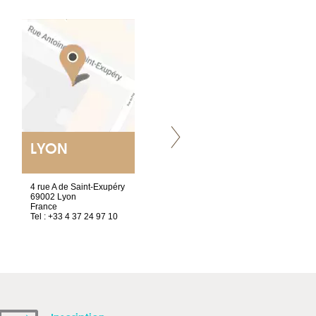
LYON
VILLENEUVE
4 rue A de Saint-Exupéry
Chez Scuba-shop
69002 Lyon
Route d’Arvel, 106
France
1844 Villeneuve
Tel : +33 4 37 24 97 10
Suisse
Tel : +41 21 965 65 00