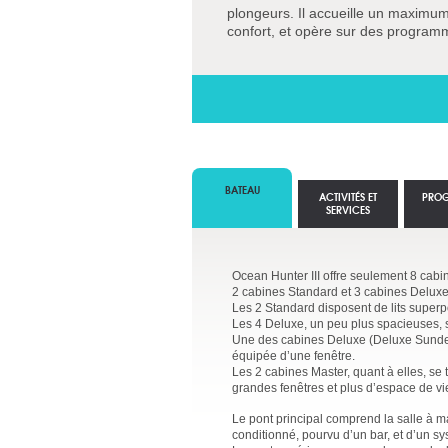
plongeurs. Il accueille un maximum
confort, et opère sur des programm
BATEAU
ACTIVITÉS ET
PRO
SERVICES
Ocean Hunter III offre seulement 8 cabin
2 cabines Standard et 3 cabines Deluxe s
Les 2 Standard disposent de lits superpo
Les 4 Deluxe, un peu plus spacieuses, so
Une des cabines Deluxe (Deluxe Sundeck)
équipée d’une fenêtre.
Les 2 cabines Master, quant à elles, se t
grandes fenêtres et plus d’espace de vi
Le pont principal comprend la salle à man
conditionné, pourvu d’un bar, et d’un sy