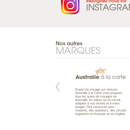
Rejoignez-nous sur
INSTAGR
Nos autres
MARQUES
Pacifique à la carte est le spécialiste
Expert du voyage sur mesure,
des voyages dans le Pacifique.
Australie à la Carte vous propose
Partez à l’autre bout du monde, en
tous les types de voyages en
séjour ou en croisière, pour
Australie, en séjour ou en circuit,
découvrir des peuples et des îles
adaptés à vos envies et à votre
toujours plus surprenants, en hôtels
budget. Des vacances pour
de luxe, comme dans des pensions
routards, des autotours, des circuits
de charme.
organisés en français ou en anglais.