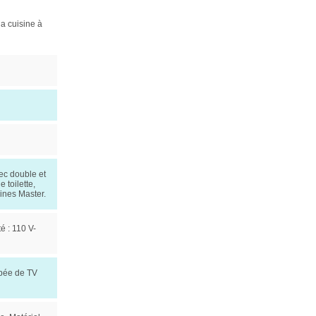
la cuisine à
vec double et
 toilette,
bines Master.
é : 110 V-
ipée de TV