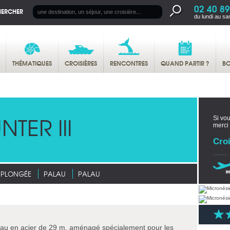
02 40 89
HERCHER
du lundi au sa
THÉMATIQUES
CROISIÈRES
RENCONTRES
QUAND PARTIR ?
BO
TER III
Si vou
merci
Croi
E PLONGÉE
PALAU
PALAU
teau en acier de 29 m, aménagé spécialement pour les