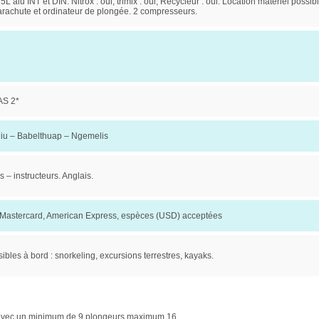
5L alu INT et DIN. Nitrox : oui, trimix : oui, Recycleur : oui. Location matériel possib
Parachute et ordinateur de plongée. 2 compresseurs.
S 2*
liu – Babelthuap – Ngemelis
 – instructeurs. Anglais.
 Mastercard, American Express, espèces (USD) acceptées
sibles à bord : snorkeling, excursions terrestres, kayaks.
ti avec un minimum de 9 plongeurs maximum 16.