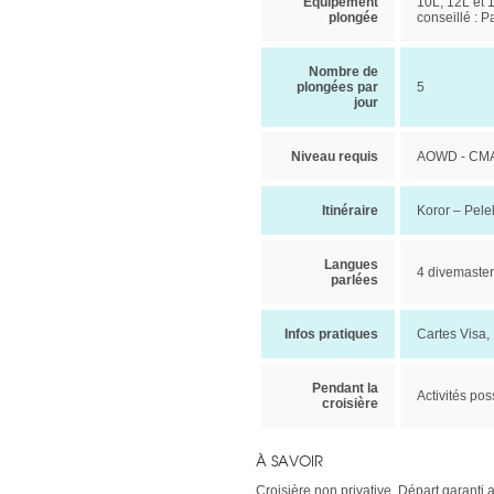
Equipement
10L, 12L et 1
plongée
conseillé : 
Nombre de
plongées par
5
jour
Niveau requis
AOWD - CMA
Itinéraire
Koror – Pele
Langues
4 divemasters
parlées
Infos pratiques
Cartes Visa,
Pendant la
Activités pos
croisière
À SAVOIR
Croisière non privative. Départ garan