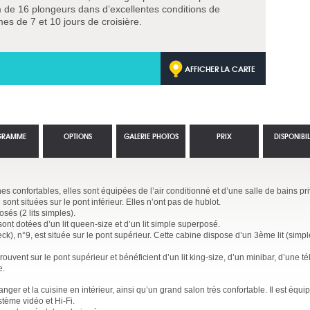
 de 16 plongeurs dans d’excellentes conditions de
es de 7 et 10 jours de croisière.
AFFICHER LA CARTE
GRAMME
OPTIONS
GALERIE PHOTOS
PRIX
DISPONIBIL
es confortables, elles sont équipées de l’air conditionné et d’une salle de bains pr
ont situées sur le pont inférieur. Elles n’ont pas de hublot.
sés (2 lits simples).
nt dotées d’un lit queen-size et d’un lit simple superposé.
, n°9, est située sur le pont supérieur. Cette cabine dispose d’un 3ème lit (simple
rouvent sur le pont supérieur et bénéficient d’un lit king-size, d’un minibar, d’une té
e.
ger et la cuisine en intérieur, ainsi qu’un grand salon très confortable. Il est équip
stème vidéo et Hi-Fi.