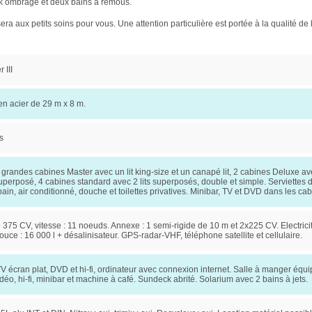
k ombragé et deux bains à remous.
 aux petits soins pour vous. Une attention particulière est portée à la qualité de 
 III
en acier de 29 m x 8 m.
s
2 grandes cabines Master avec un lit king-size et un canapé lit, 2 cabines Deluxe a
superposé, 4 cabines standard avec 2 lits superposés, double et simple. Serviettes de
bain, air conditionné, douche et toilettes privatives. Minibar, TV et DVD dans les ca
375 CV, vitesse : 11 noeuds. Annexe : 1 semi-rigide de 10 m et 2x225 CV. Electricit
uce : 16 000 l + désalinisateur. GPS-radar-VHF, téléphone satellite et cellulaire.
V écran plat, DVD et hi-fi, ordinateur avec connexion internet. Salle à manger équ
idéo, hi-fi, minibar et machine à café. Sundeck abrité. Solarium avec 2 bains à jets.