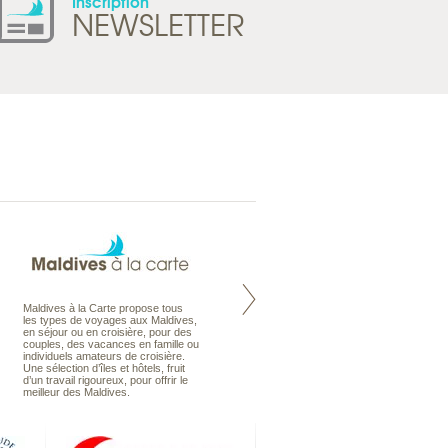
Inscription
NEWSLETTER
Maldives à la Carte propose tous
Notre site Odyssee est un portail
les types de voyages aux Maldives,
qui regroupe l’ensemble de nos
en séjour ou en croisière, pour des
offres de voyages. Vous trouverez
couples, des vacances en famille ou
une carte interactive, la gestion des
individuels amateurs de croisière.
listes de mariage et voyages de
Une sélection d’îles et hôtels, fruit
noces. Vous pourrez aussi vous
d’un travail rigoureux, pour offrir le
abonnez à nos Newsletters.
meilleur des Maldives.