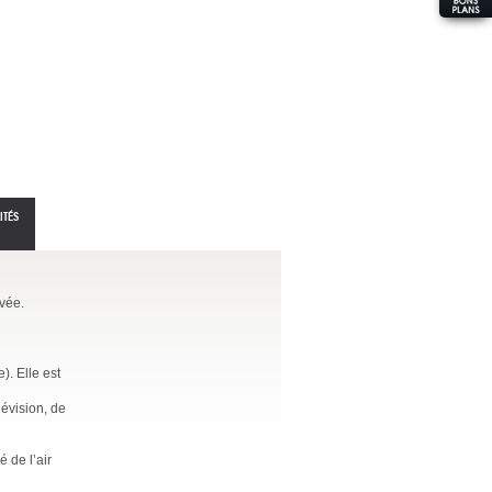
ITÉS
ivée.
). Elle est
lévision, de
é de l’air