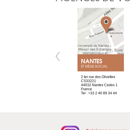
VILLENEUVE
NANTES
ET SIÈGE SOCIAL
Chez Scuba-shop
2 ter rue des Olivettes
Route d’Arvel, 106
CS33221
1844 Villeneuve
44032 Nantes Cedex 1
Suisse
France
Tel : +41 21 965 65 00
Tel : +33 2 40 89 34 44