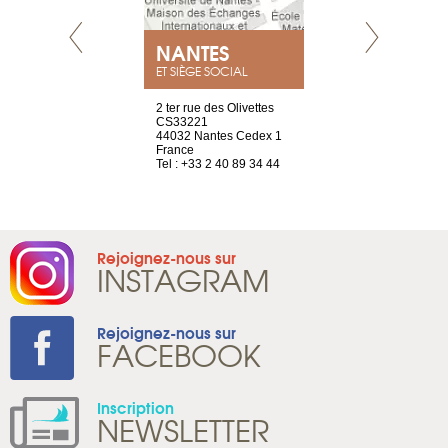
NEUVE
NANTES
GENÈV
ET SIÈGE SOCIAL
a-shop
2 ter rue des Olivettes
rue de Montc
el, 106
CS33221
1207 Genèv
neuve
44032 Nantes Cedex 1
Suisse
France
Tel : +41 22 
1 965 65 00
Tel : +33 2 40 89 34 44
Rejoignez-nous sur
INSTAGRAM
Rejoignez-nous sur
FACEBOOK
Inscription
NEWSLETTER