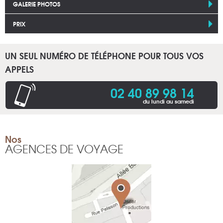
GALERIE PHOTOS
PRIX
UN SEUL NUMÉRO DE TÉLÉPHONE POUR TOUS VOS
APPELS
02 40 89 98 14
du lundi au samedi
Nos
AGENCES DE VOYAGE