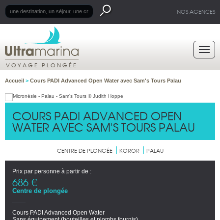
NOS AGENCES
VOYAGE PLONGÉE
Accueil
>
Cours PADI Advanced Open Water avec Sam's Tours Palau
COURS PADI ADVANCED OPEN
WATER AVEC SAM'S TOURS PALAU
CENTRE DE PLONGÉE
KOROR
PALAU
Prix par personne à partir de :
686 €
Centre de plongée
Cours PADI Advanced Open Water
Sans équipement (bouteilles et plombs fournis)