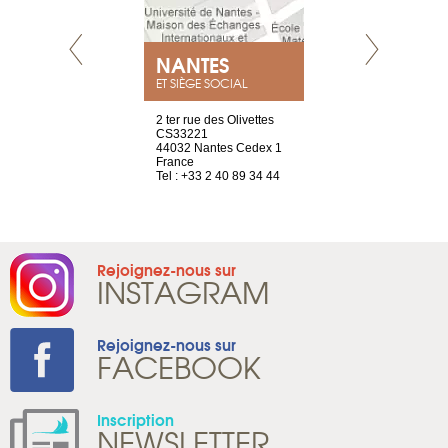
NEUVE
NANTES
GENÈV
ET SIÈGE SOCIAL
a-shop
2 ter rue des Olivettes
rue de Montc
el, 106
CS33221
1207 Genèv
neuve
44032 Nantes Cedex 1
Suisse
France
Tel : +41 22 
1 965 65 00
Tel : +33 2 40 89 34 44
Rejoignez-nous sur
INSTAGRAM
Rejoignez-nous sur
FACEBOOK
Inscription
NEWSLETTER