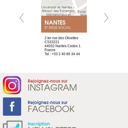
NEUVE
NANTES
GENÈV
ET SIÈGE SOCIAL
a-shop
2 ter rue des Olivettes
rue de Montc
el, 106
CS33221
1207 Genèv
neuve
44032 Nantes Cedex 1
Suisse
France
Tel : +41 22 
1 965 65 00
Tel : +33 2 40 89 34 44
Rejoignez-nous sur
INSTAGRAM
Rejoignez-nous sur
FACEBOOK
Inscription