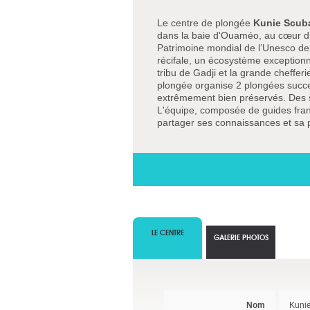
Le centre de plongée
Kunie Scub
dans la baie d'Ouaméo, au cœur d
Patrimoine mondial de l’Unesco de
récifale, un écosystème exceptionne
tribu de Gadji et la grande chefferie
plongée organise 2 plongées succes
extrêmement bien préservés. Des s
L'équipe, composée de guides fra
partager ses connaissances et sa
LE CENTRE
GALERIE PHOTOS
Nom
Kuni