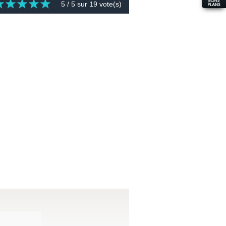
5
/ 5 sur
19
vote(s)