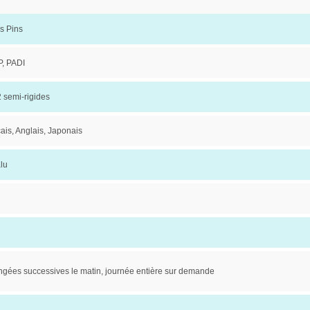
es Pins
, PADI
2 semi-rigides
ais, Anglais, Japonais
lu
ngées successives le matin, journée entière sur demande