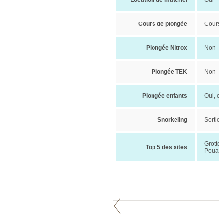
Location de matériel
Oui
Cours de plongée
Cour
Plongée Nitrox
Non
Plongée TEK
Non
Plongée enfants
Oui, 
Snorkeling
Sorti
Grott
Top 5 des sites
Pouat