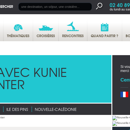
02 40 89
HERCHER
du lundi au sa
THÉMATIQUES
CROISIÈRES
RENCONTRES
QUAND PARTIR ?
BO
AVEC KUNIE
Si vou
merci
NTER
Cen
ILE DES PINS
NOUVELLE-CALÉDONIE