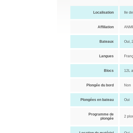
Localisation
Ile d
Affiliation
ANMP
Bateaux
Oui, 
Langues
Franç
Blocs
12L a
Plongée du bord
Non
Plongées en bateau
Oui
Programme de
2 plo
plongée