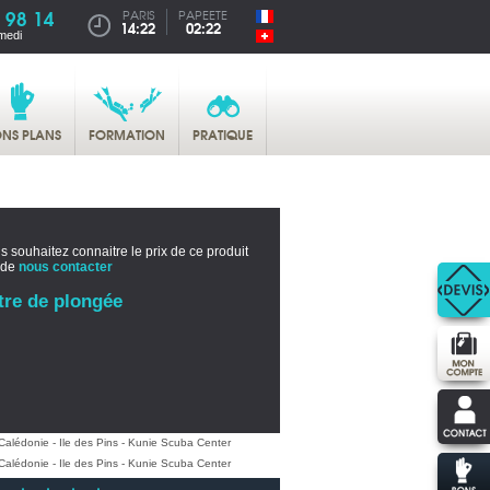
 98 14
PARIS
PAPEETE
14:22
02:22
medi
NS PLANS
FORMATION
PRATIQUE
s souhaitez connaitre le prix de ce produit
 de
nous contacter
tre de plongée