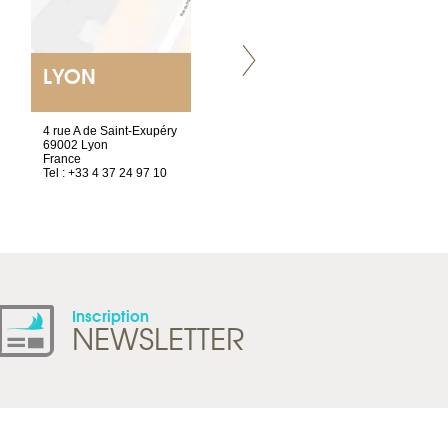
LYON
VILLENEUVE
4 rue A de Saint-Exupéry
Chez Scuba-shop
69002 Lyon
Route d’Arvel, 106
France
1844 Villeneuve
Tel : +33 4 37 24 97 10
Suisse
Tel : +41 21 965 65 00
Inscription
NEWSLETTER