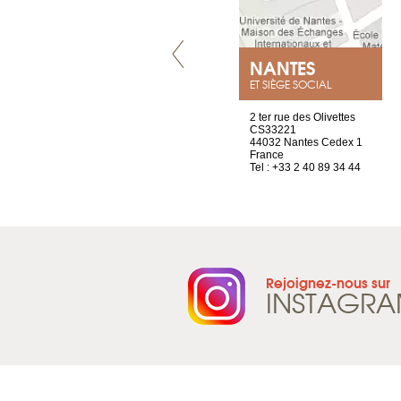
VILLENEUVE
NANTES
ET SIÈGE SOCIAL
Chez Scuba-shop
2 ter rue des Olivettes
Route d’Arvel, 106
CS33221
1844 Villeneuve
44032 Nantes Cedex 1
Suisse
France
Tel : +41 21 965 65 00
Tel : +33 2 40 89 34 44
Rejoignez-nous sur
INSTAGR