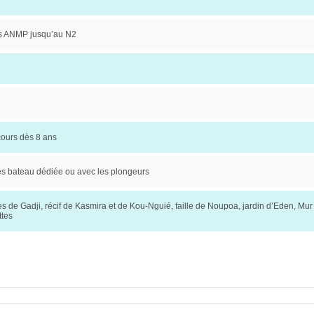
s ANMP jusqu’au N2
cours dès 8 ans
es bateau dédiée ou avec les plongeurs
es de Gadji, récif de Kasmira et de Kou-Nguié, faille de Noupoa, jardin d’Eden, Mur
tes