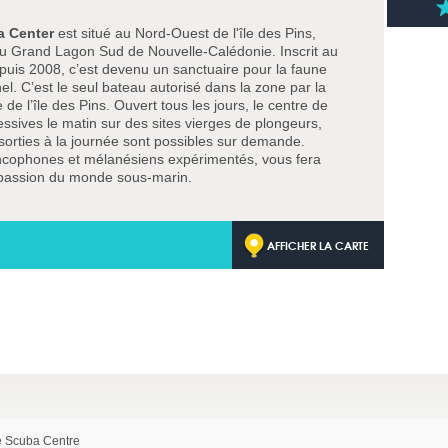
a Center
est situé au Nord-Ouest de l'île des Pins,
u Grand Lagon Sud de Nouvelle-Calédonie. Inscrit au
puis 2008, c’est devenu un sanctuaire pour la faune
l. C’est le seul bateau autorisé dans la zone par la
 de l’île des Pins. Ouvert tous les jours, le centre de
sives le matin sur des sites vierges de plongeurs,
orties à la journée sont possibles sur demande.
ncophones et mélanésiens expérimentés, vous fera
 passion du monde sous-marin.
AFFICHER LA CARTE
e Scuba Centre