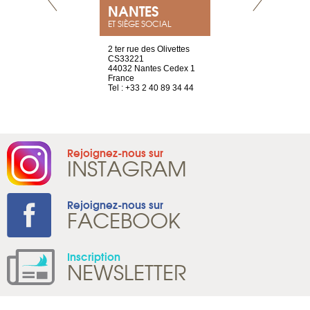
NEUVE
NANTES
GENÈV
ET SIÈGE SOCIAL
a-shop
2 ter rue des Olivettes
rue de Montc
el, 106
CS33221
1207 Genèv
neuve
44032 Nantes Cedex 1
Suisse
France
Tel : +41 22 
1 965 65 00
Tel : +33 2 40 89 34 44
Rejoignez-nous sur
INSTAGRAM
Rejoignez-nous sur
FACEBOOK
Inscription
NEWSLETTER