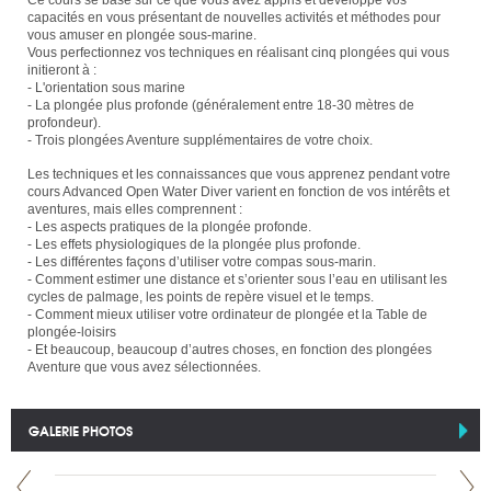
Ce cours se base sur ce que vous avez appris et développe vos
capacités en vous présentant de nouvelles activités et méthodes pour
vous amuser en plongée sous-marine.
Vous perfectionnez vos techniques en réalisant cinq plongées qui vous
initieront à :
- L'orientation sous marine
- La plongée plus profonde (généralement entre 18-30 mètres de
profondeur).
- Trois plongées Aventure supplémentaires de votre choix.
Les techniques et les connaissances que vous apprenez pendant votre
cours Advanced Open Water Diver varient en fonction de vos intérêts et
aventures, mais elles comprennent :
- Les aspects pratiques de la plongée profonde.
- Les effets physiologiques de la plongée plus profonde.
- Les différentes façons d’utiliser votre compas sous-marin.
- Comment estimer une distance et s’orienter sous l’eau en utilisant les
cycles de palmage, les points de repère visuel et le temps.
- Comment mieux utiliser votre ordinateur de plongée et la Table de
plongée-loisirs
- Et beaucoup, beaucoup d’autres choses, en fonction des plongées
Aventure que vous avez sélectionnées.
GALERIE PHOTOS