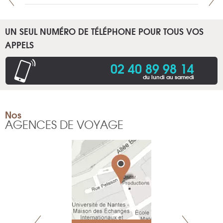
UN SEUL NUMÉRO DE TÉLÉPHONE POUR TOUS VOS
APPELS
02 40 89 98 14
du lundi au samedi
Nos
AGENCES DE VOYAGE