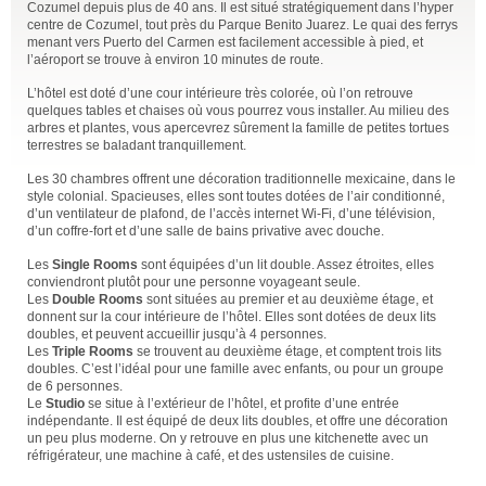
Cozumel depuis plus de 40 ans. Il est situé stratégiquement dans l’hyper
centre de Cozumel, tout près du Parque Benito Juarez. Le quai des ferrys
menant vers Puerto del Carmen est facilement accessible à pied, et
l’aéroport se trouve à environ 10 minutes de route.
L’hôtel est doté d’une cour intérieure très colorée, où l’on retrouve
quelques tables et chaises où vous pourrez vous installer. Au milieu des
arbres et plantes, vous apercevrez sûrement la famille de petites tortues
terrestres se baladant tranquillement.
Les 30 chambres offrent une décoration traditionnelle mexicaine, dans le
style colonial. Spacieuses, elles sont toutes dotées de l’air conditionné,
d’un ventilateur de plafond, de l’accès internet Wi-Fi, d’une télévision,
d’un coffre-fort et d’une salle de bains privative avec douche.
Les
Single Rooms
sont équipées d’un lit double. Assez étroites, elles
conviendront plutôt pour une personne voyageant seule.
Les
Double Rooms
sont situées au premier et au deuxième étage, et
donnent sur la cour intérieure de l’hôtel. Elles sont dotées de deux lits
doubles, et peuvent accueillir jusqu’à 4 personnes.
Les
Triple Rooms
se trouvent au deuxième étage, et comptent trois lits
doubles. C’est l’idéal pour une famille avec enfants, ou pour un groupe
de 6 personnes.
Le
Studio
se situe à l’extérieur de l’hôtel, et profite d’une entrée
indépendante. Il est équipé de deux lits doubles, et offre une décoration
un peu plus moderne. On y retrouve en plus une kitchenette avec un
réfrigérateur, une machine à café, et des ustensiles de cuisine.