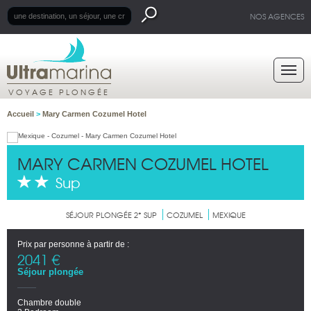
NOS AGENCES
VOYAGE PLONGÉE
Accueil
>
Mary Carmen Cozumel Hotel
MARY CARMEN COZUMEL HOTEL
Sup
SÉJOUR PLONGÉE 2* SUP
COZUMEL
MEXIQUE
Prix par personne à partir de :
2041 €
Séjour plongée
Chambre double