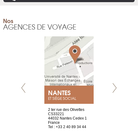
Nos
AGENCES DE VOYAGE
NEUVE
NANTES
GENÈV
ET SIÈGE SOCIAL
a-shop
2 ter rue des Olivettes
rue de Montc
el, 106
CS33221
1207 Genèv
neuve
44032 Nantes Cedex 1
Suisse
France
Tel : +41 22 
1 965 65 00
Tel : +33 2 40 89 34 44