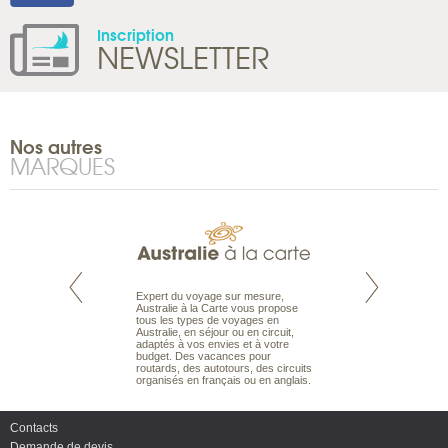
Inscription
NEWSLETTER
Nos autres
MARQUES
te est le spécialiste
Expert du voyage sur mesure,
Parce qu’ils sont
 le Pacifique.
Australie à la Carte vous propose
passionnés d’anim
bout du monde, en
tous les types de voyages en
sauvage, l’équipe d
sière, pour
Australie, en séjour ou en circuit,
carte comprend vos
ples et des îles
adaptés à vos envies et à votre
à votre service so
prenants, en hôtels
budget. Des vacances pour
voyage à la carte 
dans des pensions
routards, des autotours, des circuits
bâtir un safari à l
organisés en français ou en anglais.
envies.
Contacts
Demande de devis