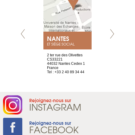
NEUVE
NANTES
GENÈV
ET SIÈGE SOCIAL
a-shop
2 ter rue des Olivettes
rue de Montc
el, 106
CS33221
1207 Genèv
neuve
44032 Nantes Cedex 1
Suisse
France
Tel : +41 22 
1 965 65 00
Tel : +33 2 40 89 34 44
Rejoignez-nous sur
INSTAGRAM
Rejoignez-nous sur
FACEBOOK