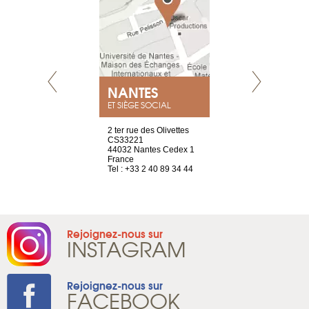
NEUVE
NANTES
GENÈV
ET SIÈGE SOCIAL
a-shop
2 ter rue des Olivettes
rue de Montc
el, 106
CS33221
1207 Genèv
neuve
44032 Nantes Cedex 1
Suisse
France
Tel : +41 22 
1 965 65 00
Tel : +33 2 40 89 34 44
Rejoignez-nous sur
INSTAGRAM
Rejoignez-nous sur
FACEBOOK