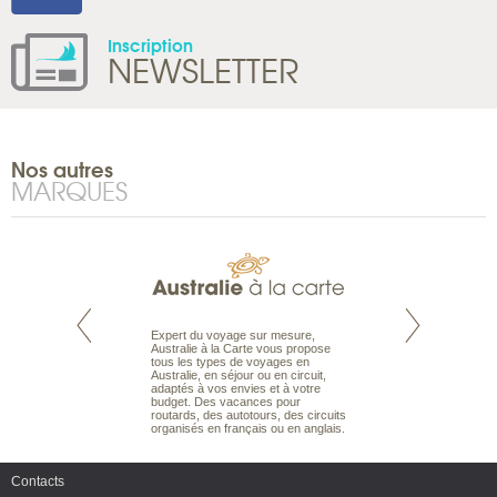
Inscription
NEWSLETTER
Nos autres
MARQUES
te est le spécialiste
Expert du voyage sur mesure,
Parce qu’ils sont
 le Pacifique.
Australie à la Carte vous propose
passionnés d’anim
bout du monde, en
tous les types de voyages en
sauvage, l’équipe d
sière, pour
Australie, en séjour ou en circuit,
carte comprend vos
ples et des îles
adaptés à vos envies et à votre
à votre service so
prenants, en hôtels
budget. Des vacances pour
voyage à la carte 
dans des pensions
routards, des autotours, des circuits
bâtir un safari à l
organisés en français ou en anglais.
envies.
Contacts