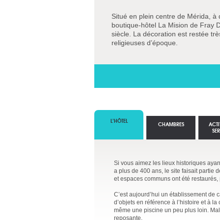
Situé en plein centre de Mérida, à
boutique-hôtel La Mision de Fray D
siècle. La décoration est restée trè
religieuses d’époque.
L’HÔTEL
CHAMBRES
ACTI
SE
Si vous aimez les lieux historiques aya
a plus de 400 ans, le site faisait parti
et espaces communs ont été restaurés, 
C’est aujourd’hui un établissement de c
d’objets en référence à l’histoire et à l
même une piscine un peu plus loin. Mal
reposante.