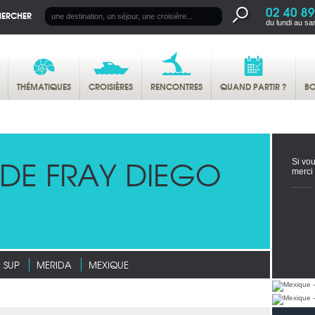
02 40 89
HERCHER
du lundi au sa
THÉMATIQUES
CROISIÈRES
RENCONTRES
QUAND PARTIR ?
BO
 DE FRAY DIEGO
Si vou
merci
* SUP
MERIDA
MEXIQUE