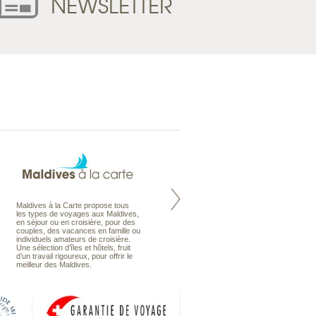
NEWSLETTER
Maldives à la Carte propose tous
Notre site Odyssee est un portail
les types de voyages aux Maldives,
qui regroupe l’ensemble de nos
en séjour ou en croisière, pour des
offres de voyages. Vous trouverez
couples, des vacances en famille ou
une carte interactive, la gestion des
individuels amateurs de croisière.
listes de mariage et voyages de
Une sélection d’îles et hôtels, fruit
noces. Vous pourrez aussi vous
d’un travail rigoureux, pour offrir le
abonnez à nos Newsletters.
meilleur des Maldives.