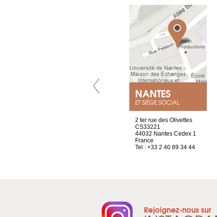
VILLENEUVE
NANTES
ET SIÈGE SOCIAL
Chez Scuba-shop
2 ter rue des Olivettes
Route d’Arvel, 106
CS33221
1844 Villeneuve
44032 Nantes Cedex 1
Suisse
France
Tel : +41 21 965 65 00
Tel : +33 2 40 89 34 44
Rejoignez-nous sur