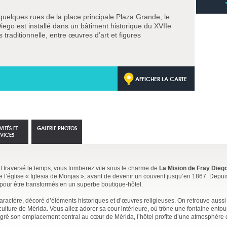
 quelques rues de la place principale Plaza Grande, le
iego est installé dans un bâtiment historique du XVIIe
s traditionnelle, entre œuvres d’art et figures
AFFICHER LA CARTE
VITÉS ET
GALERIE PHOTOS
RVICES
nt traversé le temps, vous tomberez vite sous le charme de
La Mision de Fray Dieg
e de l’église « Iglesia de Monjas », avant de devenir un couvent jusqu’en 1867. Depu
pour être transformés en un superbe boutique-hôtel.
aractère, décoré d’éléments historiques et d’œuvres religieuses. On retrouve aus
a culture de Mérida. Vous allez adorer sa cour intérieure, où trône une fontaine entou
gré son emplacement central au cœur de Mérida, l’hôtel profite d’une atmosphère 