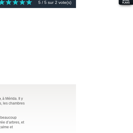
5
/ 5 sur
2
vote(s)
o
, à Mérida. Il y
is, les chambres
si beaucoup
rée d’arbres, et
calme et