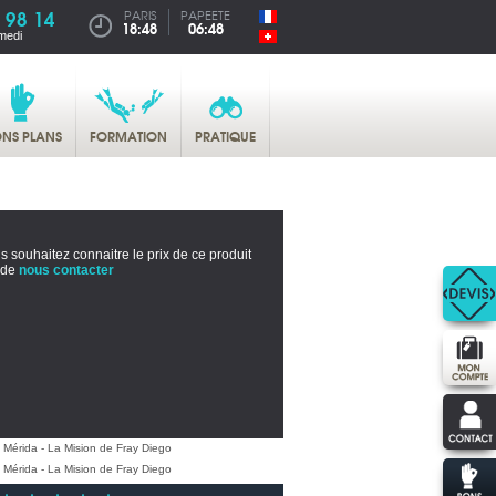
 98 14
PARIS
PAPEETE
18:48
06:48
medi
NS PLANS
FORMATION
PRATIQUE
s souhaitez connaitre le prix de ce produit
 de
nous contacter