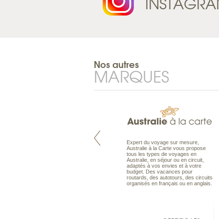
INSTAGR
Nos autres
MARQUES
Pacifique à la carte est le spécialiste
Expert du voyage sur mesure,
des voyages dans le Pacifique.
Australie à la Carte vous propose
Partez à l’autre bout du monde, en
tous les types de voyages en
séjour ou en croisière, pour
Australie, en séjour ou en circuit,
découvrir des peuples et des îles
adaptés à vos envies et à votre
toujours plus surprenants, en hôtels
budget. Des vacances pour
de luxe, comme dans des pensions
routards, des autotours, des circuits
de charme.
organisés en français ou en anglais.