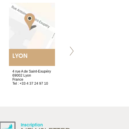
LYON
VILLENEUVE
4 rue A de Saint-Exupéry
Chez Scuba-shop
69002 Lyon
Route d’Arvel, 106
France
1844 Villeneuve
Tel : +33 4 37 24 97 10
Suisse
Tel : +41 21 965 65 00
Inscription