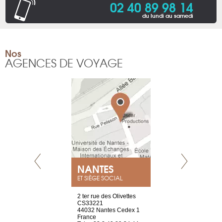
02 40 89 98 14
du lundi au samedi
Nos
AGENCES DE VOYAGE
NEUVE
NANTES
GENÈV
ET SIÈGE SOCIAL
a-shop
2 ter rue des Olivettes
rue de Montc
el, 106
CS33221
1207 Genèv
neuve
44032 Nantes Cedex 1
Suisse
France
Tel : +41 22 