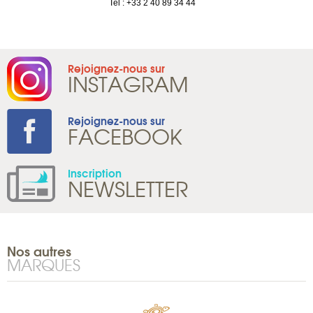
1 965 65 00
Tel : +33 2 40 89 34 44
Rejoignez-nous sur
INSTAGRAM
Rejoignez-nous sur
FACEBOOK
Inscription
NEWSLETTER
Nos autres
MARQUES