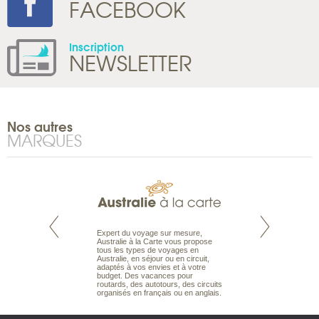
FACEBOOK
Inscription
NEWSLETTER
Nos autres
MARQUES
te est le spécialiste
Expert du voyage sur mesure,
Parce qu’ils sont
 le Pacifique.
Australie à la Carte vous propose
passionnés d’anim
bout du monde, en
tous les types de voyages en
sauvage, l’équipe d
sière, pour
Australie, en séjour ou en circuit,
carte comprend vos
ples et des îles
adaptés à vos envies et à votre
à votre service so
prenants, en hôtels
budget. Des vacances pour
voyage à la carte 
dans des pensions
routards, des autotours, des circuits
bâtir un safari à l
organisés en français ou en anglais.
envies.