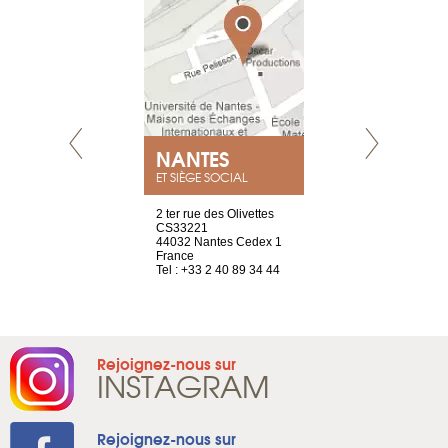
NEUVE
NANTES
GENÈV
ET SIÈGE SOCIAL
a-shop
2 ter rue des Olivettes
rue de Montc
el, 106
CS33221
1207 Genèv
neuve
44032 Nantes Cedex 1
Suisse
France
Tel : +41 22 
1 965 65 00
Tel : +33 2 40 89 34 44
Rejoignez-nous sur
INSTAGRAM
Rejoignez-nous sur