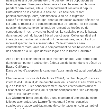
naturalistes à la découverte de l’une des dernières populations de
baleines grises. Bien que cette espèce ait été chassée par l’homme
pendant deux siècles, elle a un comportement très amical depuis
l’interdiction de la chasse à la baleine. Les baleineaux sont
particulièrement joueurs, notamment à la fin de la migration.
Grâce à l’expertise de l’équipe, chaque interaction avec les cétacés se
fait dans le respect et le consentement total de l’animal. Ici, il n’est pas
question de poursuite de l’animal, de rencontres forcées ou de
comportement nocif envers les baleines. Le capitaine place le bateau
dans un petit coin du lagon à l’écart des cétacés. Celles qui désirent
interagir avec les humains viendront d’elles-mêmes, vous offrant un
moment spectaculaire et mémorable. Cette expérience sera
véritablement marquante car le comportement de ces baleines vis-à-vis
des hommes n’a lieu que dans les lagons de la Basse-Californie.
Afin de profiter pleinement de cette aventure unique, vous serez logé
dans un campement tout confort, à deux pas de la mer dans le désert de
Basse-Californie.
Dans ce lieu d’exception, le camping n’aura jamais été aussi confortable
!
Chaque tente dispose de l’électricité 24h/24, de chauffage, d’un accès
internet Wi-Fi, d’un lit, d’une douche avec eau chaude et eau froide ainsi
que de toilettes. Elles sont entièrement isolées et résistantes au vent.
En fonction de vos envies, deux options sont possibles : les Glamping
Tents et les Luxury Tents.
Les
Glamping Tents
sont dotées d’une chambre, d’une douche et de
toilettes attenantes. Les
Luxury Tents
, quant à elles, sont plus
spacieuses et apportent davantage de confort avec un coin canapé et