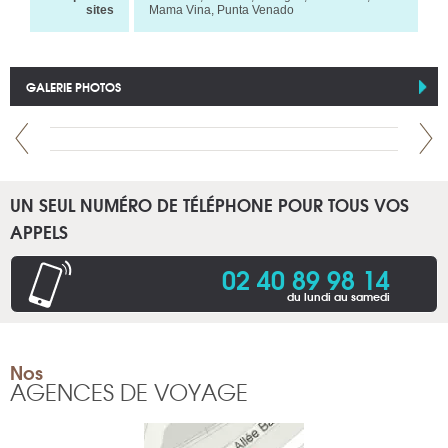
sites
Mama Vina, Punta Venado
GALERIE PHOTOS
UN SEUL NUMÉRO DE TÉLÉPHONE POUR TOUS VOS
APPELS
02 40 89 98 14
du lundi au samedi
Nos
AGENCES DE VOYAGE