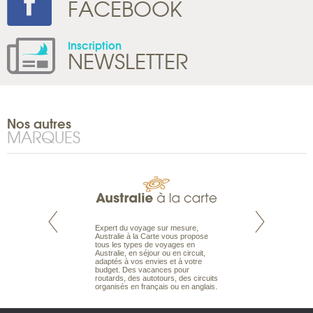
FACEBOOK
Inscription
NEWSLETTER
Nos autres
MARQUES
te est le spécialiste
Expert du voyage sur mesure,
Parce qu’ils sont
 le Pacifique.
Australie à la Carte vous propose
passionnés d’anim
bout du monde, en
tous les types de voyages en
sauvage, l’équipe d
sière, pour
Australie, en séjour ou en circuit,
carte comprend vos
ples et des îles
adaptés à vos envies et à votre
à votre service so
prenants, en hôtels
budget. Des vacances pour
voyage à la carte 
dans des pensions
routards, des autotours, des circuits
bâtir un safari à l
organisés en français ou en anglais.
envies.