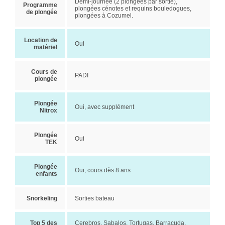
Demi-journée (2 plongées par sortie),
Programme
plongées cénotes et requins bouledogues,
de plongée
plongées à Cozumel.
Location de
Oui
matériel
Cours de
PADI
plongée
Plongée
Oui, avec supplément
Nitrox
Plongée
Oui
TEK
Plongée
Oui, cours dès 8 ans
enfants
Snorkeling
Sorties bateau
Top 5 des
Cerebros, Sabalos, Tortugas, Barracuda,