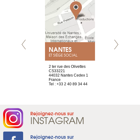
NEUVE
NANTES
GENÈV
ET SIÈGE SOCIAL
a-shop
2 ter rue des Olivettes
rue de Montc
el, 106
CS33221
1207 Genèv
neuve
44032 Nantes Cedex 1
Suisse
France
Tel : +41 22 
1 965 65 00
Tel : +33 2 40 89 34 44
Rejoignez-nous sur
INSTAGRAM
Rejoignez-nous sur