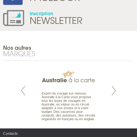
Inscription
NEWSLETTER
Nos autres
MARQUES
te est le spécialiste
Expert du voyage sur mesure,
Parce qu’ils sont
 le Pacifique.
Australie à la Carte vous propose
passionnés d’anim
bout du monde, en
tous les types de voyages en
sauvage, l’équipe d
sière, pour
Australie, en séjour ou en circuit,
carte comprend vos
ples et des îles
adaptés à vos envies et à votre
à votre service so
prenants, en hôtels
budget. Des vacances pour
voyage à la carte 
dans des pensions
routards, des autotours, des circuits
bâtir un safari à l
organisés en français ou en anglais.
envies.
Contacts