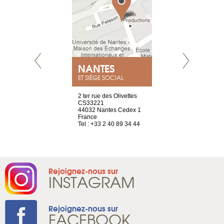
NEUVE
NANTES
GENÈV
ET SIÈGE SOCIAL
a-shop
2 ter rue des Olivettes
rue de Montc
el, 106
CS33221
1207 Genèv
neuve
44032 Nantes Cedex 1
Suisse
France
Tel : +41 22 
1 965 65 00
Tel : +33 2 40 89 34 44
Rejoignez-nous sur
INSTAGRAM
Rejoignez-nous sur
FACEBOOK