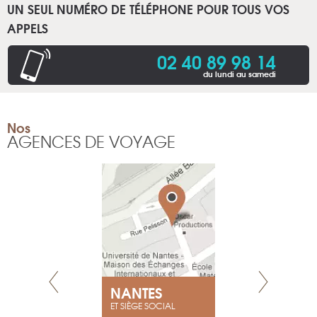
UN SEUL NUMÉRO DE TÉLÉPHONE POUR TOUS VOS
APPELS
02 40 89 98 14
du lundi au samedi
Nos
AGENCES DE VOYAGE
NEUVE
NANTES
GENÈV
ET SIÈGE SOCIAL