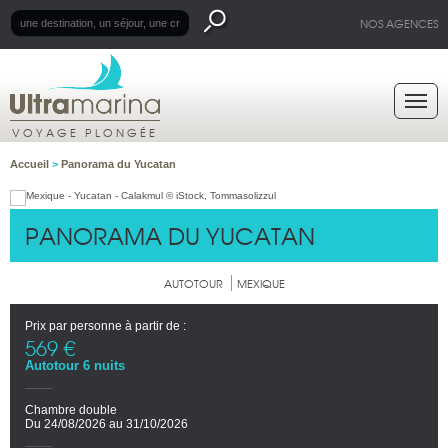
NOS AGENCES
VOYAGE PLONGÉE
Accueil
>
Panorama du Yucatan
PANORAMA DU YUCATAN
AUTOTOUR
MEXIQUE
Prix par personne à partir de :
569 €
Autotour 6 nuits
Chambre double
Du 24/08/2026 au 31/10/2026