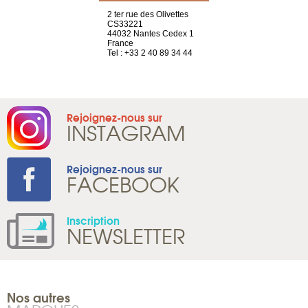
a-shop
2 ter rue des Olivettes
rue de Montc
el, 106
CS33221
1207 Genèv
neuve
44032 Nantes Cedex 1
Suisse
France
Tel : +41 22 
1 965 65 00
Tel : +33 2 40 89 34 44
Rejoignez-nous sur
INSTAGRAM
Rejoignez-nous sur
FACEBOOK
Inscription
NEWSLETTER
Nos autres