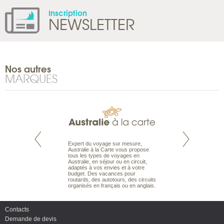
Inscription
NEWSLETTER
Nos autres
MARQUES
te est le spécialiste
Expert du voyage sur mesure,
Parce qu’ils sont
 le Pacifique.
Australie à la Carte vous propose
passionnés d’anim
bout du monde, en
tous les types de voyages en
sauvage, l’équipe d
sière, pour
Australie, en séjour ou en circuit,
carte comprend vos
ples et des îles
adaptés à vos envies et à votre
à votre service so
prenants, en hôtels
budget. Des vacances pour
voyage à la carte 
dans des pensions
routards, des autotours, des circuits
bâtir un safari à l
organisés en français ou en anglais.
envies.
Contacts
Demande de devis