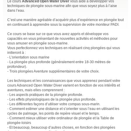
Le cours
Advanced Open Water Diver
vous aide à développer vos
techniques de plongée sous-marine afin que vous soyez plus à l’aise
dans l’eau.
C’est une manière agréable d’acquérir plus d’expérience en plongée tout
en continuant à apprendre sous la supervision de votre moniteur PADI.
Ce cours se base sur ce que vous avez appris et développe vos
capacités en vous présentant de nouvelles activités et méthodes pour
vous amuser en plongée sous-marine.
Vous perfectionnez vos techniques en réalisant cinq plongées qui vous
initieront à :
- L'orientation sous marine
- La plongée plus profonde (généralement entre 18-30 mètres de
profondeur).
- Trois plongées Aventure supplémentaires de votre choix.
Les techniques et les connaissances que vous apprenez pendant votre
cours Advanced Open Water Diver varient en fonction de vos intérêts et
aventures, mais elles comprennent :
- Les aspects pratiques de la plongée profonde.
- Les effets physiologiques de la plongée plus profonde.
- Les différentes façons d’utiliser votre compas sous-marin.
- Comment estimer une distance et s’orienter sous l’eau en utilisant les
cycles de palmage, les points de repère visuel et le temps.
- Comment mieux utiliser votre ordinateur de plongée et la Table de
plongée-loisirs
- Et beaucoup, beaucoup d’autres choses, en fonction des plongées