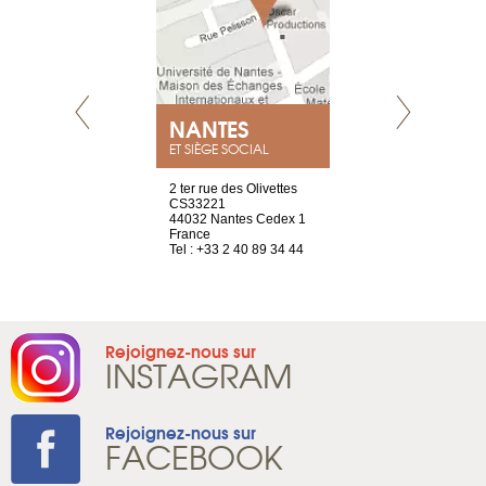
NEUVE
NANTES
GENÈV
ET SIÈGE SOCIAL
a-shop
2 ter rue des Olivettes
rue de Montc
el, 106
CS33221
1207 Genèv
neuve
44032 Nantes Cedex 1
Suisse
France
Tel : +41 22 
1 965 65 00
Tel : +33 2 40 89 34 44
Rejoignez-nous sur
INSTAGRAM
Rejoignez-nous sur
FACEBOOK