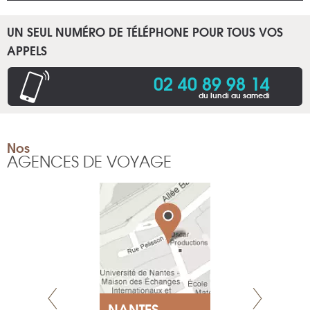
UN SEUL NUMÉRO DE TÉLÉPHONE POUR TOUS VOS
APPELS
02 40 89 98 14
du lundi au samedi
Nos
AGENCES DE VOYAGE
NEUVE
NANTES
GENÈV