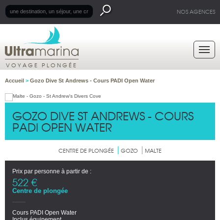
NOS AGENCES
VOYAGE PLONGÉE
Accueil
>
Gozo Dive St Andrews - Cours PADI Open Water
GOZO DIVE ST ANDREWS - COURS
PADI OPEN WATER
CENTRE DE PLONGÉE
GOZO
MALTE
Prix par personne à partir de :
522 €
Centre de plongée
Cours PADI Open Water
Inclus équipement