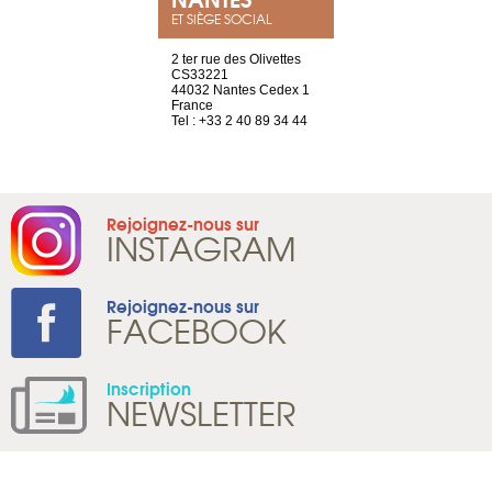
ET SIÈGE SOCIAL
a-shop
2 ter rue des Olivettes
rue de Montc
el, 106
CS33221
1207 Genèv
neuve
44032 Nantes Cedex 1
Suisse
France
Tel : +41 22 
1 965 65 00
Tel : +33 2 40 89 34 44
Rejoignez-nous sur
INSTAGRAM
Rejoignez-nous sur
FACEBOOK
Inscription
NEWSLETTER