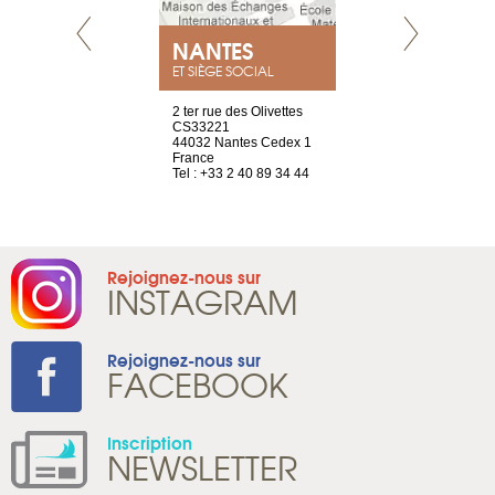
NEUVE
NANTES
GENÈV
ET SIÈGE SOCIAL
a-shop
2 ter rue des Olivettes
rue de Montc
el, 106
CS33221
1207 Genèv
neuve
44032 Nantes Cedex 1
Suisse
France
Tel : +41 22 
1 965 65 00
Tel : +33 2 40 89 34 44
Rejoignez-nous sur
INSTAGRAM
Rejoignez-nous sur
FACEBOOK
Inscription
NEWSLETTER