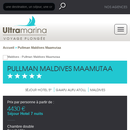
NOS AGENCES
VOYAGE PLONGÉE
Accueil
>
Pullman Maldives Maamutaa
PULLMAN MALDIVES MAAMUTAA
SÉJOUR HOTEL 5*
GAAFU ALIFU ATOLL
MALDIVES
Prix par personne à partir de :
4430 €
Séjour Hotel 7 nuits
Chambre double