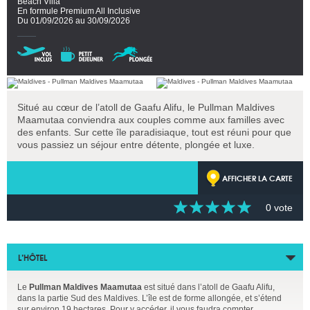
Beach Villa
En formule Premium All Inclusive
Du 01/09/2026 au 30/09/2026
Situé au cœur de l’atoll de Gaafu Alifu, le Pullman Maldives
Maamutaa conviendra aux couples comme aux familles avec
des enfants. Sur cette île paradisiaque, tout est réuni pour que
vous passiez un séjour entre détente, plongée et luxe.
AFFICHER LA CARTE
0 vote
L’HÔTEL
Le
Pullman Maldives Maamutaa
est situé dans l’atoll de Gaafu Alifu,
dans la partie Sud des Maldives. L’île est de forme allongée, et s’étend
sur environ 19 hectares. Pour y accéder, il vous faudra compter