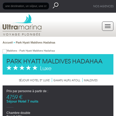
NOS AGENCES
VOYAGE PLONGÉE
Accueil
>
Park Hyatt Maldives Hadahaa
PARK HYATT MALDIVES HADAHAA
Luxe
SÉJOUR HOTEL 5* LUXE
GAAFU ALIFU ATOLL
MALDIVES
Prix par personne à partir de :
4759 €
Séjour Hotel 7 nuits
Chambre double