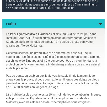
et bénéficiez de 30% de réduction plus de la demi-pension offerte et du
transfert avion domestique gratuit pour tout séjour de 7 nuits minimum.
>>> Soumis à conditions particulière, nous consulter.
L’HÔTEL
Le
Park Hyatt Maldives Hadahaa
est situé au Sud de l'archipel, dans
l'atoll de Gaafu Alifu, à 60 minutes en avion de l'aéroport de Male vers
Kooddoo, puis 30 minutes de transfert en bateau de luxe vers votre
retraite sur l'île de Hadahaa.
Cet établissement de grand luxe et de charme est posé sur une île
magnifique, isolée et calme. L'hôtel a été dessiné par un célèbre cabinet
d'architecte de Singapour, et a été pensé pour être un pionnier dans la
protection de l'environnement, afin de s'intégrer dans son espace naturel
et de le préserver.
Pas de doute, on est bien aux Maldives, le sable fin de la magnifique
plage vous le prouve, et vous pourrez le sentir entre vos doigts de pieds
pendant toute la durée de votre séjour. Vous pourrez faire le tour de l’île
en 15 à 20 minutes en longeant la plage.
L'île habitée la plus proche est à 10 km, loin de toute pollution lumineuse,
et la proximité de l'Équateur vous offrira les plus beaux ciels des
Maldives, avec des étoiles des deux hémisphères sous vos yeux.