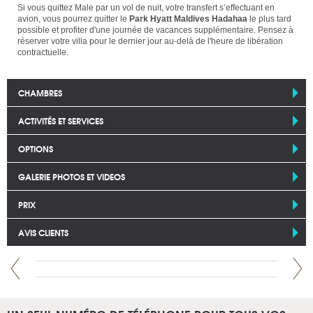
Si vous quittez Male par un vol de nuit, votre transfert s’effectuant en
avion, vous pourrez quitter le
Park Hyatt Maldives Hadahaa
le plus tard
possible et profiter d'une journée de vacances supplémentaire. Pensez à
réserver votre villa pour le dernier jour au-delà de l'heure de libération
contractuelle.
CHAMBRES
ACTIVITÉS ET SERVICES
OPTIONS
GALERIE PHOTOS ET VIDEOS
PRIX
AVIS CLIENTS