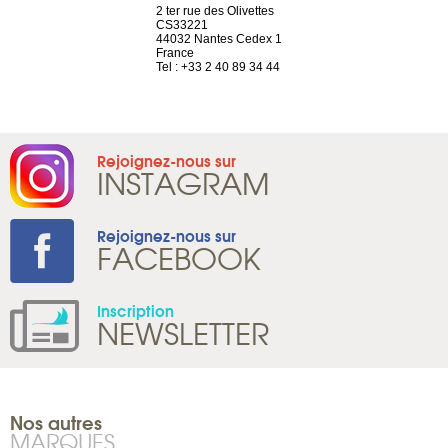
a-shop
2 ter rue des Olivettes
rue de Montc
el, 106
CS33221
1207 Genèv
neuve
44032 Nantes Cedex 1
Suisse
France
Tel : +41 22 
1 965 65 00
Tel : +33 2 40 89 34 44
Rejoignez-nous sur
INSTAGRAM
Rejoignez-nous sur
FACEBOOK
Inscription
NEWSLETTER
Nos autres
MARQUES