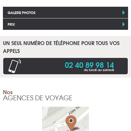
GALERIE PHOTOS
PRIX
UN SEUL NUMÉRO DE TÉLÉPHONE POUR TOUS VOS
APPELS
02 40 89 98 14
du lundi au samedi
Nos
AGENCES DE VOYAGE