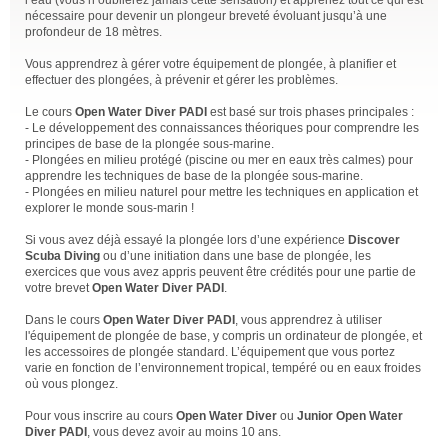
l’eau (vous n’oublierez jamais cette sensation) et apprenez tout ce qui est
nécessaire pour devenir un plongeur breveté évoluant jusqu’à une
profondeur de 18 mètres.
Vous apprendrez à gérer votre équipement de plongée, à planifier et
effectuer des plongées, à prévenir et gérer les problèmes.
Le cours
Open Water Diver PADI
est basé sur trois phases principales :
- Le développement des connaissances théoriques pour comprendre les
principes de base de la plongée sous-marine.
- Plongées en milieu protégé (piscine ou mer en eaux très calmes) pour
apprendre les techniques de base de la plongée sous-marine.
- Plongées en milieu naturel pour mettre les techniques en application et
explorer le monde sous-marin !
Si vous avez déjà essayé la plongée lors d’une expérience
Discover
Scuba Diving
ou d’une initiation dans une base de plongée, les
exercices que vous avez appris peuvent être crédités pour une partie de
votre brevet
Open Water Diver PADI
.
Dans le cours
Open Water Diver PADI
, vous apprendrez à utiliser
l'équipement de plongée de base, y compris un ordinateur de plongée, et
les accessoires de plongée standard. L’équipement que vous portez
varie en fonction de l’environnement tropical, tempéré ou en eaux froides
où vous plongez.
Pour vous inscrire au cours
Open Water Diver
ou
Junior Open Water
Diver PADI
, vous devez avoir au moins 10 ans.