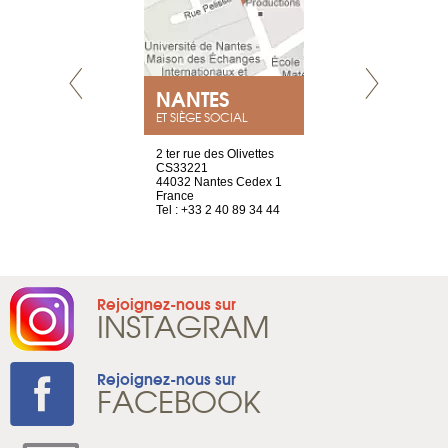
NEUVE
NANTES
GENÈV
ET SIÈGE SOCIAL
a-shop
2 ter rue des Olivettes
rue de Montc
el, 106
CS33221
1207 Genèv
neuve
44032 Nantes Cedex 1
Suisse
France
Tel : +41 22 
1 965 65 00
Tel : +33 2 40 89 34 44
Rejoignez-nous sur
INSTAGRAM
Rejoignez-nous sur
FACEBOOK