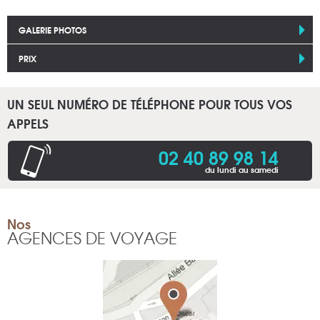
GALERIE PHOTOS
PRIX
UN SEUL NUMÉRO DE TÉLÉPHONE POUR TOUS VOS
APPELS
02 40 89 98 14
du lundi au samedi
Nos
AGENCES DE VOYAGE