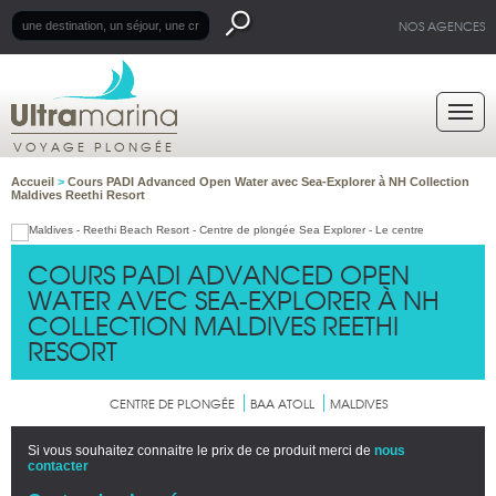
NOS AGENCES
VOYAGE PLONGÉE
Accueil
>
Cours PADI Advanced Open Water avec Sea-Explorer à NH Collection
Maldives Reethi Resort
COURS PADI ADVANCED OPEN
WATER AVEC SEA-EXPLORER À NH
COLLECTION MALDIVES REETHI
RESORT
CENTRE DE PLONGÉE
BAA ATOLL
MALDIVES
Si vous souhaitez connaitre le prix de ce produit merci de
nous
contacter