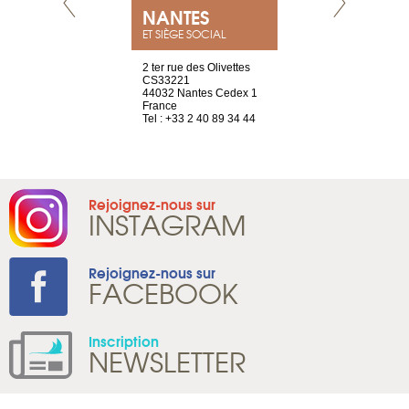
NEUVE
NANTES
GENÈV
ET SIÈGE SOCIAL
a-shop
2 ter rue des Olivettes
rue de Montc
el, 106
CS33221
1207 Genèv
neuve
44032 Nantes Cedex 1
Suisse
France
Tel : +41 22 
1 965 65 00
Tel : +33 2 40 89 34 44
Rejoignez-nous sur
INSTAGRAM
Rejoignez-nous sur
FACEBOOK
Inscription
NEWSLETTER