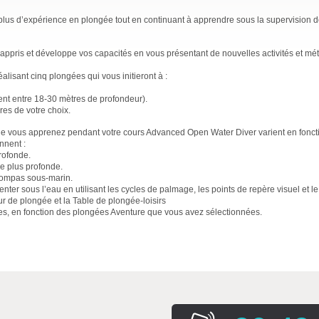
plus d’expérience en plongée tout en continuant à apprendre sous la supervision d
appris et développe vos capacités en vous présentant de nouvelles activités et m
lisant cinq plongées qui vous initieront à :
nt entre 18-30 mètres de profondeur).
es de votre choix.
ue vous apprenez pendant votre cours Advanced Open Water Diver varient en fonct
nnent :
rofonde.
ée plus profonde.
e compas sous-marin.
nter sous l’eau en utilisant les cycles de palmage, les points de repère visuel et l
ur de plongée et la Table de plongée-loisirs
s, en fonction des plongées Aventure que vous avez sélectionnées.