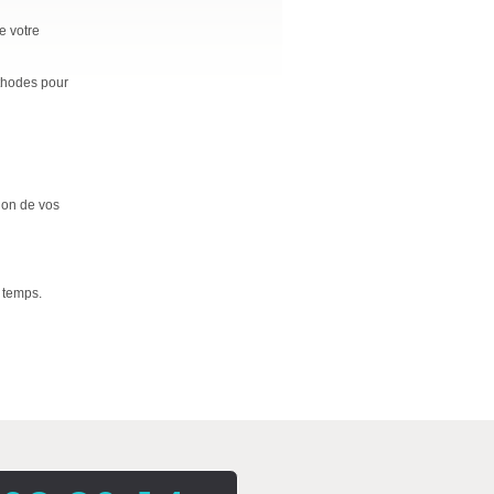
e votre
éthodes pour
ion de vos
e temps.