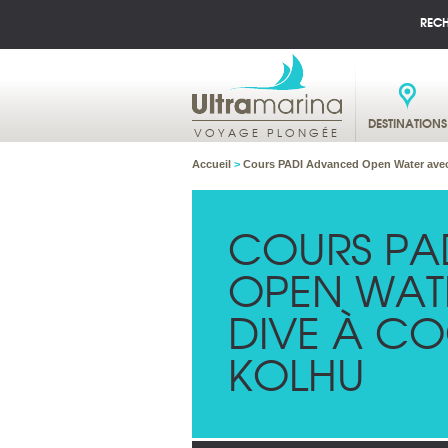
REC
DESTINATIONS
VOYAGE PLONGÉE
Accueil
>
Cours PADI Advanced Open Water avec
COURS PA
OPEN WAT
DIVE À C
KOLHU