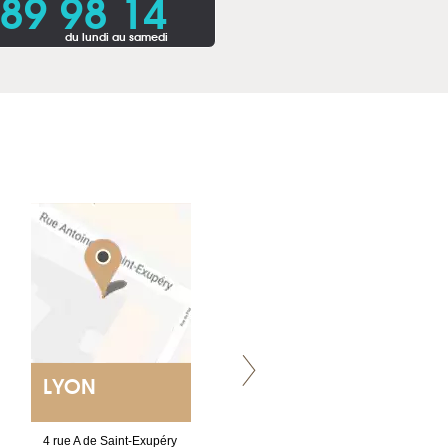
 89 98 14
du lundi au samedi
LYON
VILLENEUVE
4 rue A de Saint-Exupéry
Chez Scuba-shop