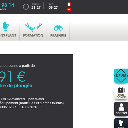
 98 14
PARIS
PAPEETE
21:27
09:27
medi
NS PLANS
FORMATION
PRATIQUE
ar personne à partir de :
91 €
tre de plongée
 PADI Advanced Open Water
équipement (bouteilles et plombs fournis)
/08/2025 au 31/12/2026