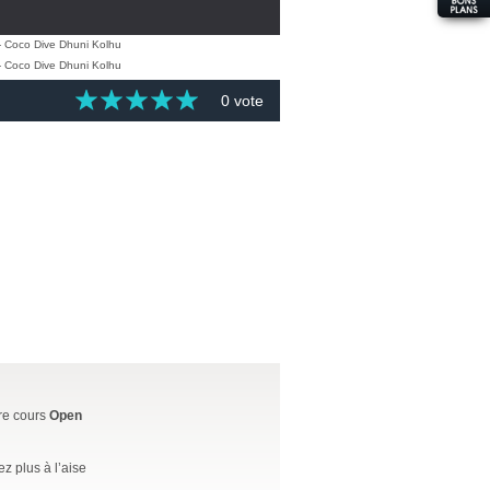
0 vote
tre cours
Open
 plus à l’aise