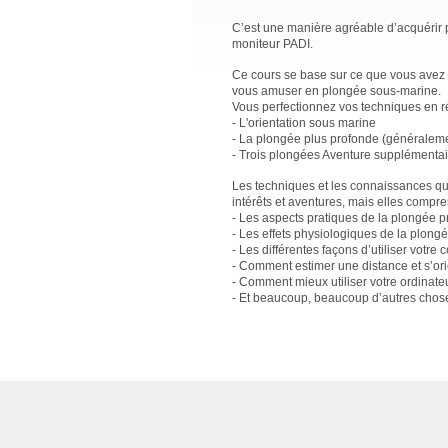
C’est une manière agréable d’acquérir 
moniteur PADI.
Ce cours se base sur ce que vous avez 
vous amuser en plongée sous-marine.
Vous perfectionnez vos techniques en réa
- L'orientation sous marine
- La plongée plus profonde (généraleme
- Trois plongées Aventure supplémentair
Les techniques et les connaissances q
intérêts et aventures, mais elles compre
- Les aspects pratiques de la plongée p
- Les effets physiologiques de la plong
- Les différentes façons d’utiliser votr
- Comment estimer une distance et s’orie
- Comment mieux utiliser votre ordinate
- Et beaucoup, beaucoup d’autres chose