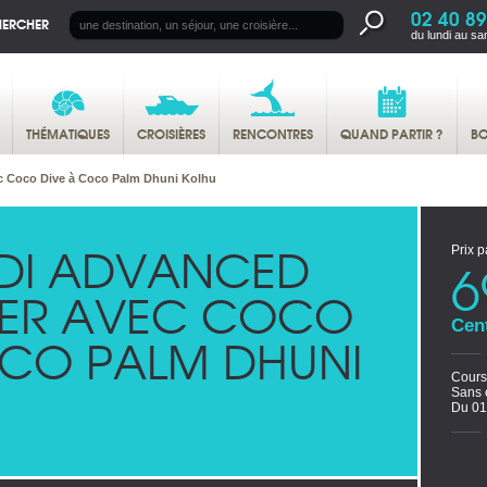
02 40 89
HERCHER
du lundi au sa
THÉMATIQUES
CROISIÈRES
RENCONTRES
QUAND PARTIR ?
BO
 Coco Dive à Coco Palm Dhuni Kolhu
DI ADVANCED
Prix p
6
ER AVEC COCO
Cen
OCO PALM DHUNI
Cours
Sans 
Du 01